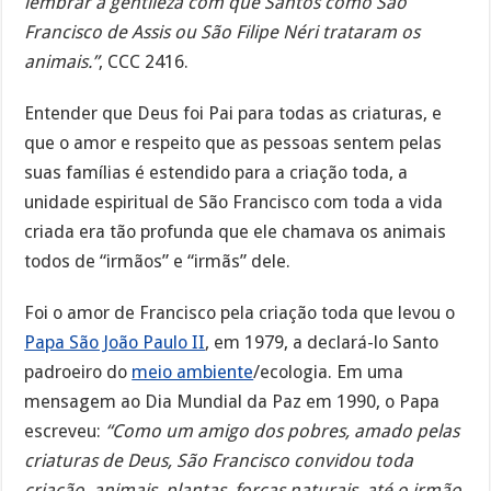
lembrar a gentileza com que Santos como São
Francisco de Assis ou São Filipe Néri trataram os
animais.”
, CCC 2416.
Entender que Deus foi Pai para todas as criaturas, e
que o amor e respeito que as pessoas sentem pelas
suas famílias é estendido para a criação toda, a
unidade espiritual de São Francisco com toda a vida
criada era tão profunda que ele chamava os animais
todos de “irmãos” e “irmãs” dele.
Foi o amor de Francisco pela criação toda que levou o
Papa São João Paulo II
, em 1979, a declará-lo Santo
padroeiro do
meio ambiente
/ecologia. Em uma
mensagem ao Dia Mundial da Paz em 1990, o Papa
escreveu:
“Como um amigo dos pobres, amado pelas
criaturas de Deus, São Francisco convidou toda
criação, animais, plantas, forças naturais, até o irmão