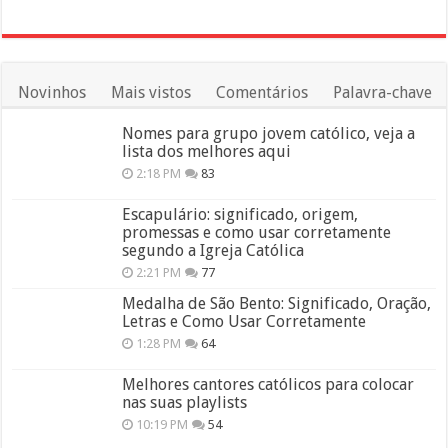
Novinhos
Mais vistos
Comentários
Palavra-chave
Nomes para grupo jovem católico, veja a
lista dos melhores aqui
2:18 PM
83
Escapulário: significado, origem,
promessas e como usar corretamente
segundo a Igreja Católica
2:21 PM
77
Medalha de São Bento: Significado, Oração,
Letras e Como Usar Corretamente
1:28 PM
64
Melhores cantores católicos para colocar
nas suas playlists
10:19 PM
54