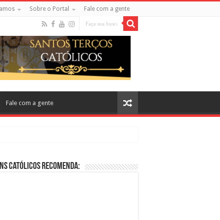
amos
Sobre o Portal
Fale com a gente
Fale com a gente
ns Católicos Recomenda:
cos no Cinema