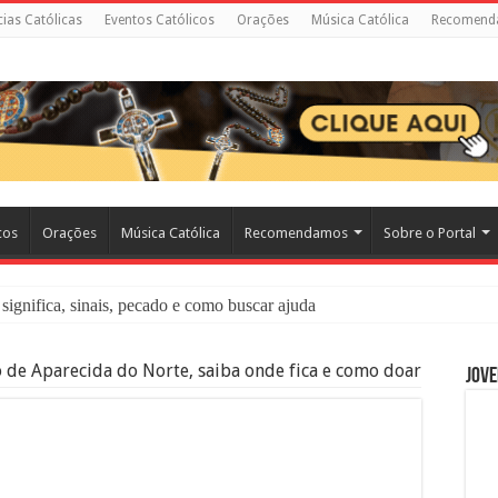
cias Católicas
Eventos Católicos
Orações
Música Católica
Recomend
cos
Orações
Música Católica
Recomendamos
Sobre o Portal
significa, sinais, pecado e como buscar ajuda
liação: O Que É e Como Fazer uma Boa Confissão
 de Aparecida do Norte, saiba onde fica e como doar
Jove
 – Seu Reino Não Terá Fim: O Documentário Que Vai Tocar os Católi
 Bíblia e a Igreja Católica Ensinam Sobre Eles?
o Deve Ajudar Segundo a Bíblia