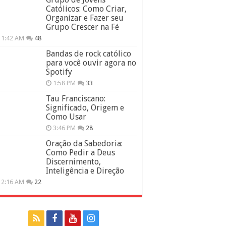
Católicos: Como Criar,
Organizar e Fazer seu
Grupo Crescer na Fé
11:42 AM
48
Bandas de rock católico
para você ouvir agora no
Spotify
1:58 PM
33
Tau Franciscano:
Significado, Origem e
Como Usar
3:46 PM
28
Oração da Sabedoria:
Como Pedir a Deus
Discernimento,
Inteligência e Direção
12:16 AM
22