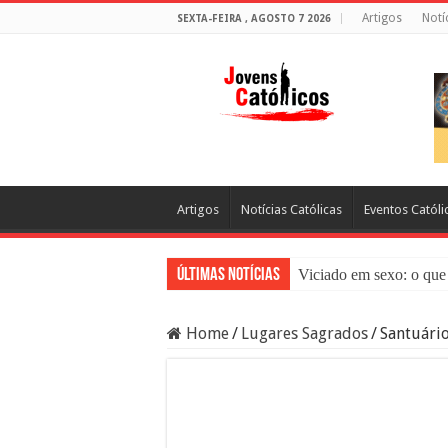
Artigos
Notí
SEXTA-FEIRA , AGOSTO 7 2026
Artigos
Notícias Católicas
Eventos Católi
Últimas Notícias
Viciado em sexo: o que 
Sacramento da Reconci
Home
/
Lugares Sagrados
/
Santuário
Filme Sagrado Coração
Falsos Amigos: O Que a
8 Pessoas Que Você Nã