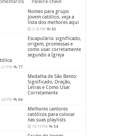
omentários
Palavra-chave
Nomes para grupo
jovem católico, veja a
lista dos melhores aqui
2:18 PM
83
Escapulário: significado,
origem, promessas e
como usar corretamente
segundo a Igreja
tólica
2:21 PM
77
Medalha de São Bento:
Significado, Oração,
Letras e Como Usar
Corretamente
1:28 PM
64
Melhores cantores
católicos para colocar
nas suas playlists
10:19 PM
54
Grupo de Jovens