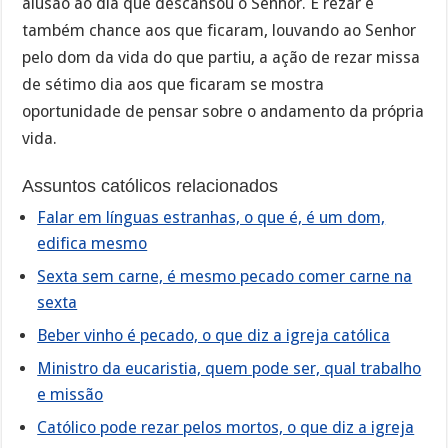
alusão ao dia que descansou o Senhor. E rezar é
também chance aos que ficaram, louvando ao Senhor
pelo dom da vida do que partiu, a ação de rezar missa
de sétimo dia aos que ficaram se mostra
oportunidade de pensar sobre o andamento da própria
vida.
Assuntos católicos relacionados
Falar em línguas estranhas, o que é, é um dom,
edifica mesmo
Sexta sem carne, é mesmo pecado comer carne na
sexta
Beber vinho é pecado, o que diz a igreja católica
Ministro da eucaristia, quem pode ser, qual trabalho
e missão
Católico pode rezar pelos mortos, o que diz a igreja