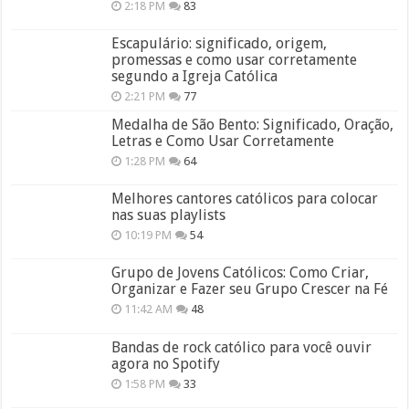
2:18 PM
83
Escapulário: significado, origem,
promessas e como usar corretamente
segundo a Igreja Católica
2:21 PM
77
Medalha de São Bento: Significado, Oração,
Letras e Como Usar Corretamente
1:28 PM
64
Melhores cantores católicos para colocar
nas suas playlists
10:19 PM
54
Grupo de Jovens Católicos: Como Criar,
Organizar e Fazer seu Grupo Crescer na Fé
11:42 AM
48
Bandas de rock católico para você ouvir
agora no Spotify
1:58 PM
33