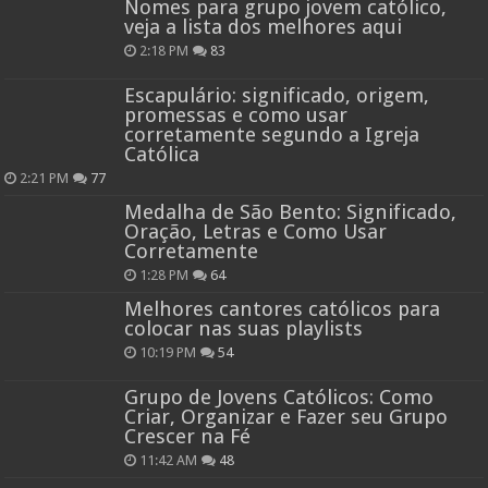
Nomes para grupo jovem católico,
veja a lista dos melhores aqui
2:18 PM
83
Escapulário: significado, origem,
promessas e como usar
corretamente segundo a Igreja
Católica
2:21 PM
77
Medalha de São Bento: Significado,
Oração, Letras e Como Usar
Corretamente
1:28 PM
64
Melhores cantores católicos para
colocar nas suas playlists
10:19 PM
54
Grupo de Jovens Católicos: Como
Criar, Organizar e Fazer seu Grupo
Crescer na Fé
11:42 AM
48