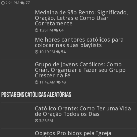
2:21 PM
77
Medalha de São Bento: Significado,
Oração, Letras e Como Usar
Corretamente
1:28 PM
64
Melhores cantores católicos para
colocar nas suas playlists
10:19 PM
54
Grupo de Jovens Católicos: Como
Criar, Organizar e Fazer seu Grupo
Crescer na Fé
11:42 AM
48
Postagens católicas aleatórias
Católico Orante: Como Ter uma Vida
de Oração Todos os Dias
3:28 PM
Objetos Proibidos pela Igreja