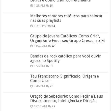
Letras e Como Usar Corretamente
1:28 PM
64
Melhores cantores católicos para colocar
nas suas playlists
10:19 PM
54
Grupo de Jovens Católicos: Como Criar,
Organizar e Fazer seu Grupo Crescer na Fé
11:42 AM
48
Bandas de rock católico para você ouvir
agora no Spotify
1:58 PM
33
Tau Franciscano: Significado, Origem e
Como Usar
3:46 PM
28
Oração da Sabedoria: Como Pedir a Deus
Discernimento, Inteligência e Direção
12:16 AM
22