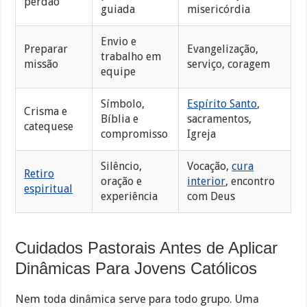
perdão
guiada
misericórdia
Envio e
Preparar
Evangelização,
trabalho em
missão
serviço, coragem
equipe
Símbolo,
Espírito Santo
,
Crisma e
Bíblia e
sacramentos,
catequese
compromisso
Igreja
Silêncio,
Vocação,
cura
Retiro
oração e
interior
, encontro
espiritual
experiência
com Deus
Cuidados Pastorais Antes de Aplicar
Dinâmicas Para Jovens Católicos
Nem toda dinâmica serve para todo grupo. Uma