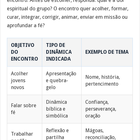
encontro. Antes de escolher, responda: qual é a dor
espiritual do grupo? O encontro quer acolher, formar,
curar, integrar, corrigir, animar, enviar em missão ou
aprofundar a fé?
OBJETIVO
TIPO DE
DO
DINÂMICA
EXEMPLO DE TEMA
ENCONTRO
INDICADA
Acolher
Apresentação
Nome, história,
jovens
e quebra-
pertencimento
novos
gelo
Dinâmica
Confiança,
Falar sobre
bíblica e
perseverança,
fé
simbólica
oração
Reflexão e
Mágoas,
Trabalhar
partilha
reconciliação,