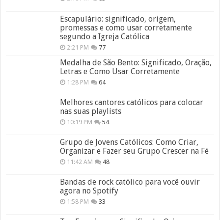
Escapulário: significado, origem,
promessas e como usar corretamente
segundo a Igreja Católica
2:21 PM
77
Medalha de São Bento: Significado, Oração,
Letras e Como Usar Corretamente
1:28 PM
64
Melhores cantores católicos para colocar
nas suas playlists
10:19 PM
54
Grupo de Jovens Católicos: Como Criar,
Organizar e Fazer seu Grupo Crescer na Fé
11:42 AM
48
Bandas de rock católico para você ouvir
agora no Spotify
1:58 PM
33