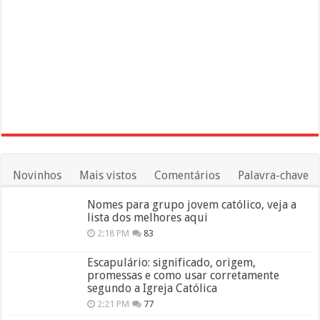
Novinhos
Mais vistos
Comentários
Palavra-chave
Nomes para grupo jovem católico, veja a
lista dos melhores aqui
2:18 PM
83
Escapulário: significado, origem,
promessas e como usar corretamente
segundo a Igreja Católica
2:21 PM
77