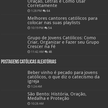
Oração, Letras e Como Usar
Corretamente
1:28 PM
64
Melhores cantores católicos para
colocar nas suas playlists
10:19 PM
54
Grupo de Jovens Católicos: Como
Criar, Organizar e Fazer seu Grupo
Crescer na Fé
11:42 AM
48
Postagens católicas aleatórias
Beber vinho é pecado para jovens
católicos, o que diz o catecismo da
igreja
1:24 AM
São Bento: História, Oração,
Medalha e Proteção
10:28 AM