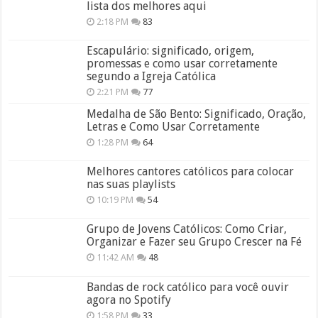
lista dos melhores aqui
2:18 PM
83
Escapulário: significado, origem,
promessas e como usar corretamente
segundo a Igreja Católica
2:21 PM
77
Medalha de São Bento: Significado, Oração,
Letras e Como Usar Corretamente
1:28 PM
64
Melhores cantores católicos para colocar
nas suas playlists
10:19 PM
54
Grupo de Jovens Católicos: Como Criar,
Organizar e Fazer seu Grupo Crescer na Fé
11:42 AM
48
Bandas de rock católico para você ouvir
agora no Spotify
1:58 PM
33