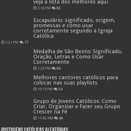
veja a lista dos melhores aqui
2:18 PM
83
Escapulário: significado, origem,
promessas e como usar
corretamente segundo a Igreja
Católica
2:21 PM
77
Medalha de São Bento: Significado,
Oração, Letras e Como Usar
Corretamente
1:28 PM
64
Melhores cantores católicos para
colocar nas suas playlists
10:19 PM
54
Grupo de Jovens Católicos: Como
Criar, Organizar e Fazer seu Grupo
Crescer na Fé
11:42 AM
48
Postagens católicas aleatórias