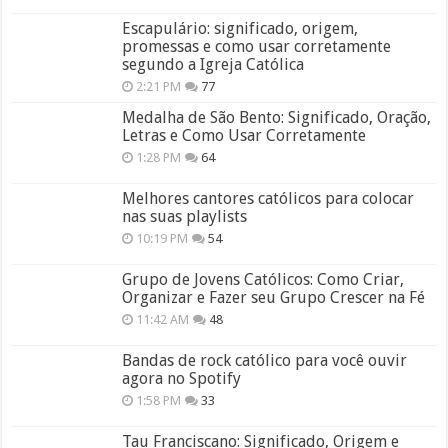
Escapulário: significado, origem,
promessas e como usar corretamente
segundo a Igreja Católica
2:21 PM
77
Medalha de São Bento: Significado, Oração,
Letras e Como Usar Corretamente
1:28 PM
64
Melhores cantores católicos para colocar
nas suas playlists
10:19 PM
54
Grupo de Jovens Católicos: Como Criar,
Organizar e Fazer seu Grupo Crescer na Fé
11:42 AM
48
Bandas de rock católico para você ouvir
agora no Spotify
1:58 PM
33
Tau Franciscano: Significado, Origem e