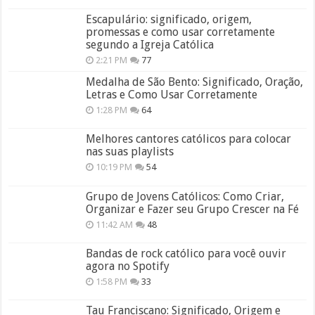
Escapulário: significado, origem,
promessas e como usar corretamente
segundo a Igreja Católica
2:21 PM
77
Medalha de São Bento: Significado, Oração,
Letras e Como Usar Corretamente
1:28 PM
64
Melhores cantores católicos para colocar
nas suas playlists
10:19 PM
54
Grupo de Jovens Católicos: Como Criar,
Organizar e Fazer seu Grupo Crescer na Fé
11:42 AM
48
Bandas de rock católico para você ouvir
agora no Spotify
1:58 PM
33
Tau Franciscano: Significado, Origem e