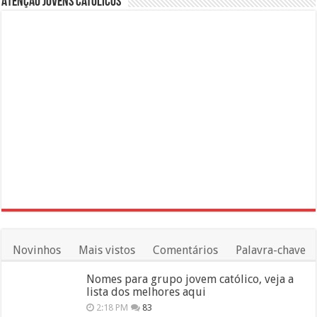
Atenção Jovens Católicos
Novinhos
Mais vistos
Comentários
Palavra-chave
Nomes para grupo jovem católico, veja a
lista dos melhores aqui
2:18 PM
83