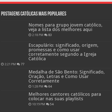
Postagens católicas mais Populares
Nomes para grupo jovem católico,
veja a lista dos melhores aqui
2:18 PM
83
Escapulário: significado, origem,
promessas e como usar
corretamente segundo a Igreja
Católica
2:21 PM
77
Medalha de São Bento: Significado,
Oração, Letras e Como Usar
Corretamente
1:28 PM
64
Melhores cantores católicos para
colocar nas suas playlists
10:19 PM
54