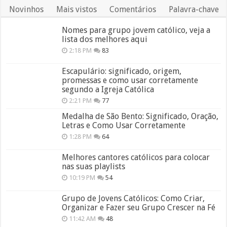
Novinhos
Mais vistos
Comentários
Palavra-chave
Nomes para grupo jovem católico, veja a
lista dos melhores aqui
2:18 PM
83
Escapulário: significado, origem,
promessas e como usar corretamente
segundo a Igreja Católica
2:21 PM
77
Medalha de São Bento: Significado, Oração,
Letras e Como Usar Corretamente
1:28 PM
64
Melhores cantores católicos para colocar
nas suas playlists
10:19 PM
54
Grupo de Jovens Católicos: Como Criar,
Organizar e Fazer seu Grupo Crescer na Fé
11:42 AM
48