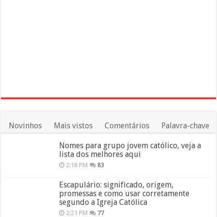
Novinhos
Mais vistos
Comentários
Palavra-chave
Nomes para grupo jovem católico, veja a
lista dos melhores aqui
2:18 PM
83
Escapulário: significado, origem,
promessas e como usar corretamente
segundo a Igreja Católica
2:21 PM
77