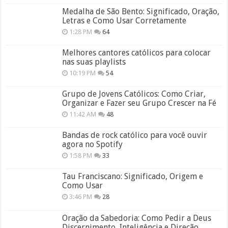
Medalha de São Bento: Significado, Oração,
Letras e Como Usar Corretamente
1:28 PM
64
Melhores cantores católicos para colocar
nas suas playlists
10:19 PM
54
Grupo de Jovens Católicos: Como Criar,
Organizar e Fazer seu Grupo Crescer na Fé
11:42 AM
48
Bandas de rock católico para você ouvir
agora no Spotify
1:58 PM
33
Tau Franciscano: Significado, Origem e
Como Usar
3:46 PM
28
Oração da Sabedoria: Como Pedir a Deus
Discernimento, Inteligência e Direção