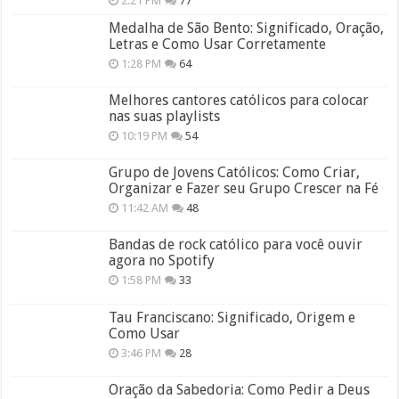
2:21 PM
77
Medalha de São Bento: Significado, Oração,
Letras e Como Usar Corretamente
1:28 PM
64
Melhores cantores católicos para colocar
nas suas playlists
10:19 PM
54
Grupo de Jovens Católicos: Como Criar,
Organizar e Fazer seu Grupo Crescer na Fé
11:42 AM
48
Bandas de rock católico para você ouvir
agora no Spotify
1:58 PM
33
Tau Franciscano: Significado, Origem e
Como Usar
3:46 PM
28
Oração da Sabedoria: Como Pedir a Deus