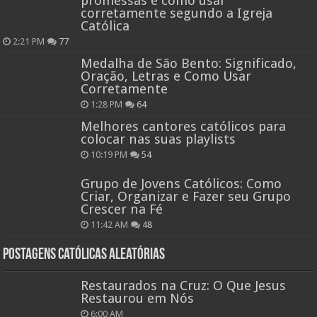
promessas e como usar
corretamente segundo a Igreja
Católica
2:21 PM
77
Medalha de São Bento: Significado,
Oração, Letras e Como Usar
Corretamente
1:28 PM
64
Melhores cantores católicos para
colocar nas suas playlists
10:19 PM
54
Grupo de Jovens Católicos: Como
Criar, Organizar e Fazer seu Grupo
Crescer na Fé
11:42 AM
48
Postagens católicas aleatórias
Restaurados na Cruz: O Que Jesus
Restaurou em Nós
6:00 AM