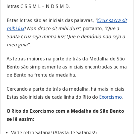
letras C S S M L – N D S M D.
Estas letras são as iniciais das palavras,
“
Crux sacra sit
mihi lux
! Non draco sit mihi dux!”
, portanto,
“Que a
Santa Cruz seja minha luz! Que o demônio não seja o
meu guia”.
As letras maiores na parte de trás da Medalha de São
Bento são simplesmente as iniciais encontradas acima
de Bento na frente da medalha.
Cercando a parte de trás da medalha, há mais iniciais.
Estas são iniciais de cada linha do Rito do
Exorcismo
.
O Rito do Exorcismo com a Medalha de São Bento
se lê assim:
Vade retro Satana! (Afasta-te Satanás!)