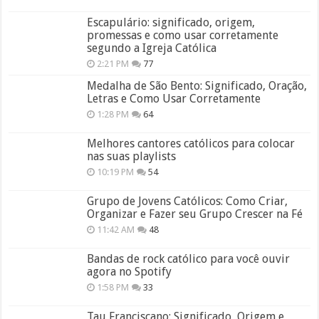
Escapulário: significado, origem,
promessas e como usar corretamente
segundo a Igreja Católica
2:21 PM
77
Medalha de São Bento: Significado, Oração,
Letras e Como Usar Corretamente
1:28 PM
64
Melhores cantores católicos para colocar
nas suas playlists
10:19 PM
54
Grupo de Jovens Católicos: Como Criar,
Organizar e Fazer seu Grupo Crescer na Fé
11:42 AM
48
Bandas de rock católico para você ouvir
agora no Spotify
1:58 PM
33
Tau Franciscano: Significado, Origem e