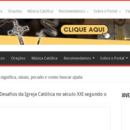
os
Orações
Música Católica
Recomendamos
Sobre o Portal
Fa
cos
Orações
Música Católica
Recomendamos
Sobre o Portal
significa, sinais, pecado e como buscar ajuda
liação: O Que É e Como Fazer uma Boa Confissão
Desafios da Igreja Católica no século XXI segundo o
Jove
 – Seu Reino Não Terá Fim: O Documentário Que Vai Tocar os Católi
 Bíblia e a Igreja Católica Ensinam Sobre Eles?
o Deve Ajudar Segundo a Bíblia