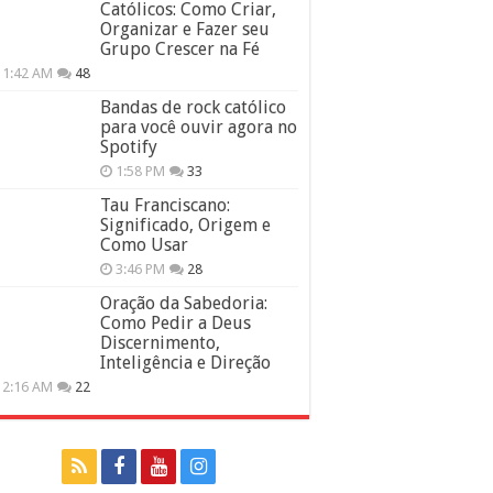
Católicos: Como Criar,
Organizar e Fazer seu
Grupo Crescer na Fé
11:42 AM
48
Bandas de rock católico
para você ouvir agora no
Spotify
1:58 PM
33
Tau Franciscano:
Significado, Origem e
Como Usar
3:46 PM
28
Oração da Sabedoria:
Como Pedir a Deus
Discernimento,
Inteligência e Direção
12:16 AM
22