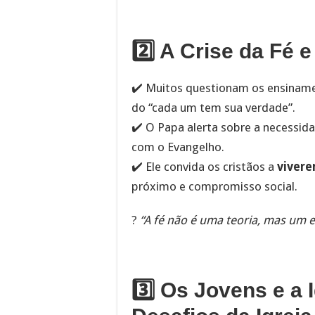
2️⃣ A Crise da Fé 
✔️ Muitos questionam os ensinamen
do “cada um tem sua verdade”.
✔️ O Papa alerta sobre a necessi
com o Evangelho.
✔️ Ele convida os cristãos a
vivere
próximo e compromisso social.
?
“A fé não é uma teoria, mas um
3️⃣ Os Jovens e a 