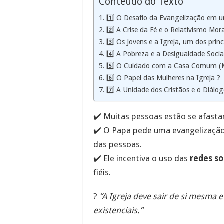
Conteúdo do Texto
1️⃣ O Desafio da Evangelização em 
2️⃣ A Crise da Fé e o Relativismo Mora
3️⃣ Os Jovens e a Igreja, um dos princ
4️⃣ A Pobreza e a Desigualdade Socia
5️⃣ O Cuidado com a Casa Comum (M
6️⃣ O Papel das Mulheres na Igreja ?
7️⃣ A Unidade dos Cristãos e o Diálogo
✔️ Muitas pessoas estão se afastan
✔️ O Papa pede uma evangelizaçã
das pessoas.
✔️ Ele incentiva o uso das
redes so
fiéis.
?
“A Igreja deve sair de si mesma e
existenciais.”