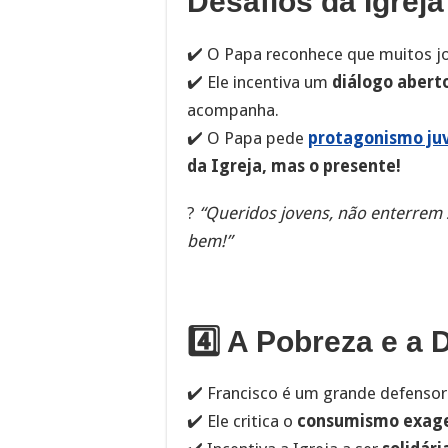
Desafios da Igreja
✔️ O Papa reconhece que muitos 
✔️ Ele incentiva um
diálogo abert
acompanha.
✔️ O Papa pede
protagonismo juv
da Igreja, mas o presente!
?
“Queridos jovens, não enterrem 
bem!”
4️⃣ A Pobreza e a 
✔️ Francisco é um grande defenso
✔️ Ele critica o
consumismo exag