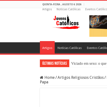
QUINTA-FEIRA , AGOSTO 6 2026
Artigos
Notícias Católicas
Eventos Católic
Artigos
Notícias Católicas
Eventos Católi
Últimas Notícias
Viciado em sexo: o que 
Sacramento da Reconci
Home
/
Artigos Religiosos Cristãos
/
Filme Sagrado Coração
Papa
Falsos Amigos: O Que a
8 Pessoas Que Você Nã