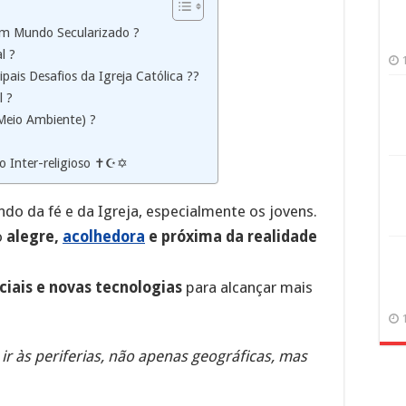
um Mundo Secularizado ?
l ?
ipais Desafios da Igreja Católica ??
l ?
eio Ambiente) ?
 Inter-religioso ✝️☪️✡️
do da fé e da Igreja, especialmente os jovens.
o
alegre,
acolhedora
e próxima da realidade
ciais e novas tecnologias
para alcançar mais
 ir às periferias, não apenas geográficas, mas