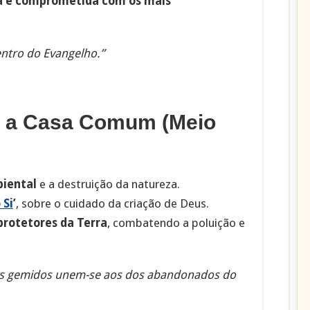
ia e comprometida com os mais
entro do Evangelho.”
m a Casa Comum (Meio
biental
e a destruição da natureza.
 Si
’
, sobre o cuidado da criação de Deus.
protetores da Terra
, combatendo a poluição e
eus gemidos unem-se aos dos abandonados do