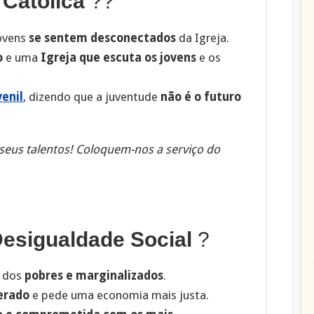
 Católica
??
jovens
se sentem desconectados
da Igreja.
o
e uma
Igreja que escuta os jovens
e os
enil
, dizendo que a juventude
não é o futuro
seus talentos! Coloquem-nos a serviço do
Desigualdade Social
?
r dos
pobres e marginalizados
.
erado
e pede uma economia mais justa.