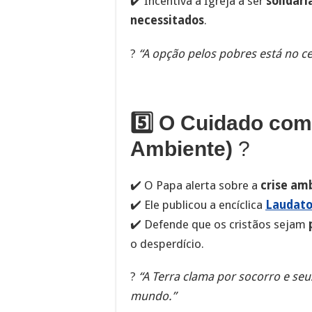
✔️ Incentiva a Igreja a ser
solidár
necessitados
.
?
“A opção pelos pobres está no c
5️⃣ O Cuidado co
Ambiente)
?
✔️ O Papa alerta sobre a
crise am
✔️ Ele publicou a encíclica
Laudato
✔️ Defende que os cristãos sejam
o desperdício.
?
“A Terra clama por socorro e s
mundo.”