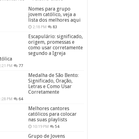
Nomes para grupo
jovem católico, veja a
lista dos melhores aqui
2:18 PM
83
Escapulário: significado,
origem, promessas e
como usar corretamente
segundo a Igreja
tólica
2:21 PM
77
Medalha de São Bento:
Significado, Oração,
Letras e Como Usar
Corretamente
1:28 PM
64
Melhores cantores
católicos para colocar
nas suas playlists
10:19 PM
54
Grupo de Jovens