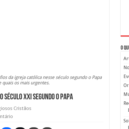
O qu
Ar
No
Ev
fios da igreja católica nesse século segundo o Papa
e quais os mais urgentes.
Or
Mú
no século XXI segundo o Papa
Re
giosos Cristãos
ntário
So