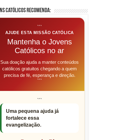
ns Católicos Recomenda:
```
AJUDE ESTA MISSÃO CATÓLICA
Mantenha o Jovens
Católicos no ar
Sua doação ajuda a manter conteúdos
católicos gratuitos chegando a quem
precisa de fé, esperança e direção.
```
```
Uma pequena ajuda já
fortalece essa
evangelização.