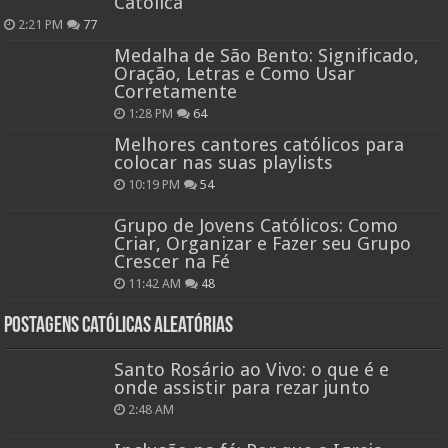
Católica
2:21 PM
77
Medalha de São Bento: Significado,
Oração, Letras e Como Usar
Corretamente
1:28 PM
64
Melhores cantores católicos para
colocar nas suas playlists
10:19 PM
54
Grupo de Jovens Católicos: Como
Criar, Organizar e Fazer seu Grupo
Crescer na Fé
11:42 AM
48
Postagens católicas aleatórias
Santo Rosário ao Vivo: o que é e
onde assistir para rezar junto
2:48 AM