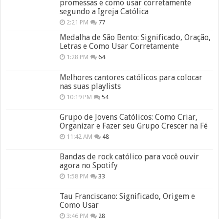
promessas e como usar corretamente
segundo a Igreja Católica
2:21 PM
77
Medalha de São Bento: Significado, Oração,
Letras e Como Usar Corretamente
1:28 PM
64
Melhores cantores católicos para colocar
nas suas playlists
10:19 PM
54
Grupo de Jovens Católicos: Como Criar,
Organizar e Fazer seu Grupo Crescer na Fé
11:42 AM
48
Bandas de rock católico para você ouvir
agora no Spotify
1:58 PM
33
Tau Franciscano: Significado, Origem e
Como Usar
3:46 PM
28