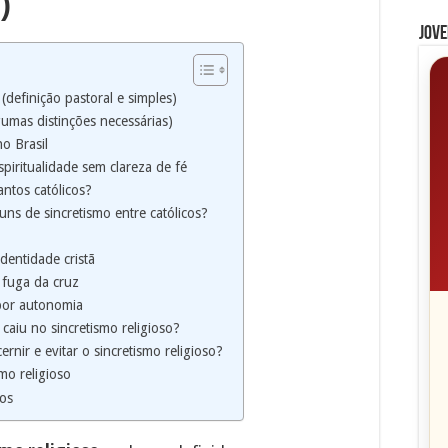
)
Jove
 (definição pastoral e simples)
gumas distinções necessárias)
no Brasil
piritualidade sem clareza de fé
antos católicos?
ns de sincretismo entre católicos?
dentidade cristã
 fuga da cruz
por autonomia
caiu no sincretismo religioso?
rnir e evitar o sincretismo religioso?
mo religioso
os