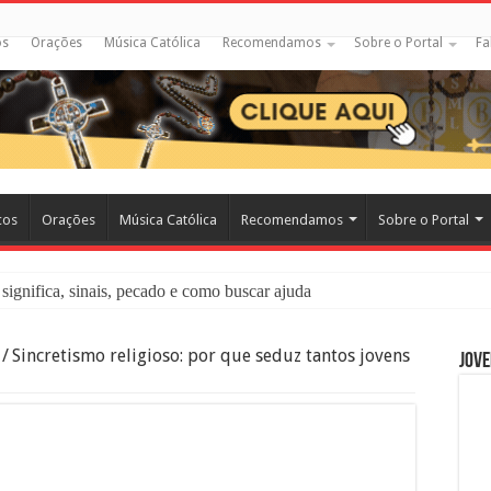
os
Orações
Música Católica
Recomendamos
Sobre o Portal
Fa
cos
Orações
Música Católica
Recomendamos
Sobre o Portal
significa, sinais, pecado e como buscar ajuda
liação: O Que É e Como Fazer uma Boa Confissão
/
Sincretismo religioso: por que seduz tantos jovens
Jove
 – Seu Reino Não Terá Fim: O Documentário Que Vai Tocar os Católi
 Bíblia e a Igreja Católica Ensinam Sobre Eles?
o Deve Ajudar Segundo a Bíblia