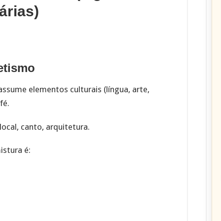
árias)
retismo
ssume elementos culturais (língua, arte,
fé.
local, canto, arquitetura.
istura é: