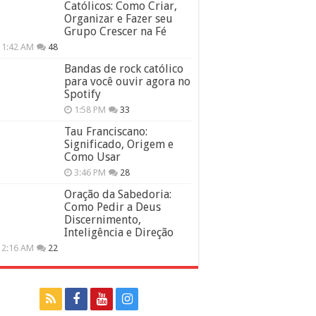
Católicos: Como Criar,
Organizar e Fazer seu
Grupo Crescer na Fé
11:42 AM
48
Bandas de rock católico
para você ouvir agora no
Spotify
1:58 PM
33
Tau Franciscano:
Significado, Origem e
Como Usar
3:46 PM
28
Oração da Sabedoria:
Como Pedir a Deus
Discernimento,
Inteligência e Direção
12:16 AM
22