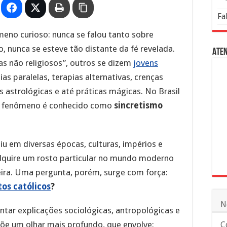
Fa
eno curioso: nunca se falou tanto sobre
 nunca se esteve tão distante da fé revelada.
Aten
as não religiosos”, outros se dizem
jovens
as paralelas, terapias alternativas, crenças
ras astrológicas e até práticas mágicas. No Brasil
se fenômeno é conhecido como
sincretismo
tiu em diversas épocas, culturas, impérios e
 adquire um rosto particular no mundo moderno
leira. Uma pergunta, porém, surge com força:
tos católicos
?
N
tar explicações sociológicas, antropológicas e
opõe um olhar mais profundo, que envolve:
C