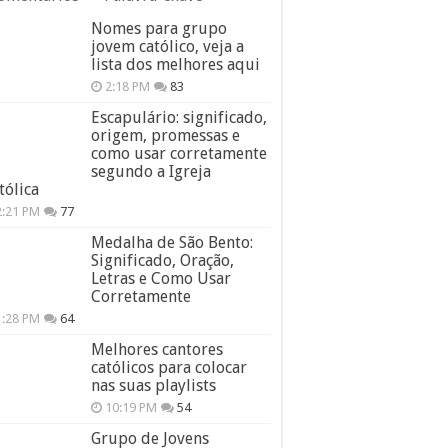
Nomes para grupo
jovem católico, veja a
lista dos melhores aqui
2:18 PM
83
Escapulário: significado,
origem, promessas e
como usar corretamente
segundo a Igreja
tólica
2:21 PM
77
Medalha de São Bento:
Significado, Oração,
Letras e Como Usar
Corretamente
1:28 PM
64
Melhores cantores
católicos para colocar
nas suas playlists
10:19 PM
54
Grupo de Jovens