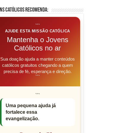
ns Católicos Recomenda:
```
AJUDE ESTA MISSÃO CATÓLICA
Mantenha o Jovens
Católicos no ar
Sua doação ajuda a manter conteúdos
católicos gratuitos chegando a quem
precisa de fé, esperança e direção.
```
```
Uma pequena ajuda já
fortalece essa
evangelização.