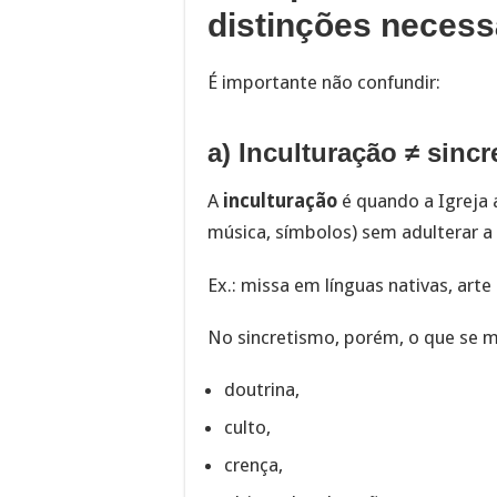
distinções necess
É importante não confundir:
a) Inculturação ≠ sinc
A
inculturação
é quando a Igreja a
música, símbolos) sem adulterar a 
Ex.: missa em línguas nativas, arte 
No sincretismo, porém, o que se m
doutrina,
culto,
crença,