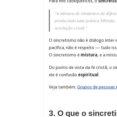
Para fins catequéticos, o
sincreti
“a mistura de elementos de diferen
produzindo uma prática híbrida, 
revelação cristã.”
O sincretismo não é diálogo inter-r
pacífica, não é respeito — tudo is
O sincretismo é
mistura
, e a mis
Do ponto de vista da fé cristã, o s
ele é confusão
espiritual
.
Veja também:
Grupos de pessoas m
3. O que o sincre