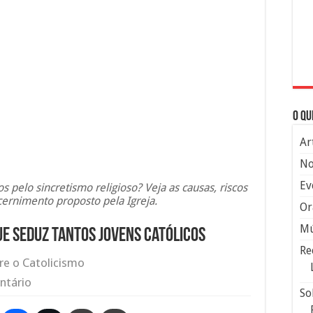
O qu
Ar
No
Ev
s pelo sincretismo religioso? Veja as causas, riscos
scernimento proposto pela Igreja.
Or
Mú
ue seduz tantos jovens católicos
Re
re o Catolicismo
ntário
So