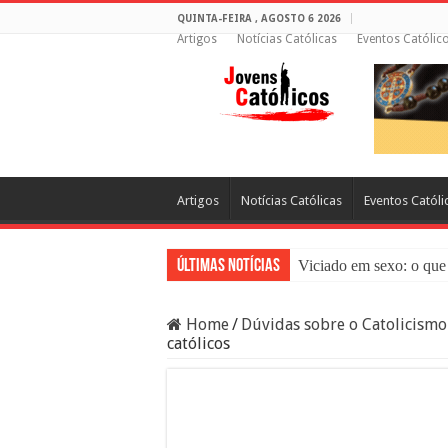
QUINTA-FEIRA , AGOSTO 6 2026
Artigos
Notícias Católicas
Eventos Católic
Artigos
Notícias Católicas
Eventos Católi
Últimas Notícias
Viciado em sexo: o que 
Sacramento da Reconci
Home
/
Dúvidas sobre o Catolicismo
Filme Sagrado Coração
católicos
Falsos Amigos: O Que a
8 Pessoas Que Você Nã