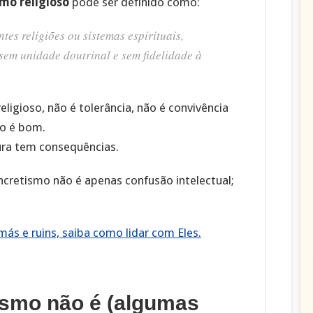
smo religioso
pode ser definido como:
tes religiões ou sistemas espirituais,
sem unidade doutrinal e sem fidelidade à
eligioso, não é tolerância, não é convivência
so é bom.
tura tem consequências.
incretismo não é apenas confusão intelectual;
ás e ruins, saiba como lidar com Eles.
tismo não é (algumas