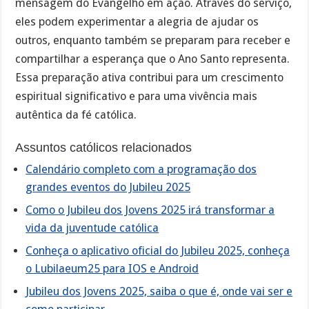
mensagem do Evangelho em ação. Através do serviço,
eles podem experimentar a alegria de ajudar os
outros, enquanto também se preparam para receber e
compartilhar a esperança que o Ano Santo representa.
Essa preparação ativa contribui para um crescimento
espiritual significativo e para uma vivência mais
autêntica da fé católica.
Assuntos católicos relacionados
Calendário completo com a programação dos
grandes eventos do Jubileu 2025
Como o Jubileu dos Jovens 2025 irá transformar a
vida da juventude católica
Conheça o aplicativo oficial do Jubileu 2025, conheça
o Lubilaeum25 para IOS e Android
Jubileu dos Jovens 2025, saiba o que é, onde vai ser e