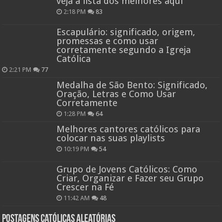
veja a lista dos melhores aqui
2:18 PM
83
Escapulário: significado, origem,
promessas e como usar
corretamente segundo a Igreja
Católica
2:21 PM
77
Medalha de São Bento: Significado,
Oração, Letras e Como Usar
Corretamente
1:28 PM
64
Melhores cantores católicos para
colocar nas suas playlists
10:19 PM
54
Grupo de Jovens Católicos: Como
Criar, Organizar e Fazer seu Grupo
Crescer na Fé
11:42 AM
48
Postagens católicas aleatórias