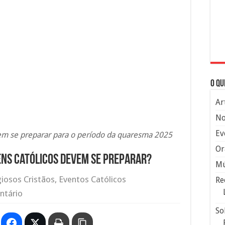
O qu
Ar
No
Ev
vem se preparar para o período da quaresma 2025
Or
ens católicos devem se preparar?
Mú
giosos Cristãos
,
Eventos Católicos
Re
ntário
So