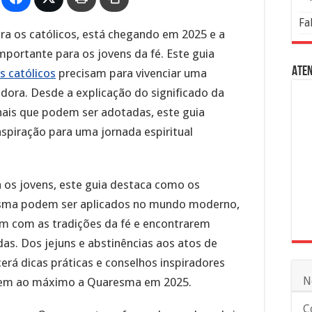
Fa
ra os católicos, está chegando em 2025 e a
mportante para os jovens da fé. Este guia
Aten
s católicos
precisam para vivenciar uma
dora. Desde a explicação do significado da
nais que podem ser adotadas, este guia
nspiração para uma jornada espiritual
os jovens, este guia destaca como os
esma podem ser aplicados no mundo moderno,
em com as tradições da fé e encontrarem
das. Dos jejuns e abstinências aos atos de
erá dicas práticas e conselhos inspiradores
N
arem ao máximo a Quaresma em 2025.
C