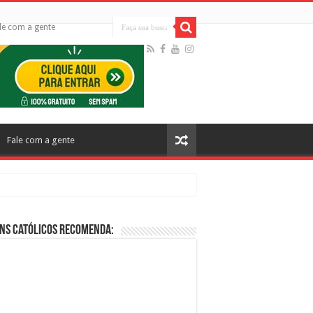
le com a gente
Fale com a gente
ns Católicos Recomenda:
cos no Cinema