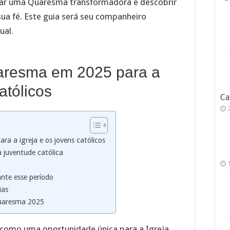
tar uma Quaresma transformadora e descobrir
a fé. Este guia será seu companheiro
ual.
uaresma em 2025 para a
atólicos
Ca
a a igreja e os jovens católicos
juventude católica
ante esse período
ias
Quaresma 2025
como uma oportunidade única para a Igreja