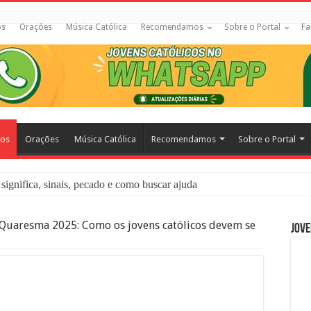
os
Orações
Música Católica
Recomendamos
Sobre o Portal
Fa
cos
Orações
Música Católica
Recomendamos
Sobre o Portal
significa, sinais, pecado e como buscar ajuda
liação: O Que É e Como Fazer uma Boa Confissão
Quaresma 2025: Como os jovens católicos devem se
Jove
 – Seu Reino Não Terá Fim: O Documentário Que Vai Tocar os Católi
 Bíblia e a Igreja Católica Ensinam Sobre Eles?
o Deve Ajudar Segundo a Bíblia