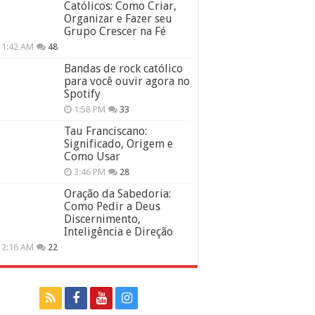
Católicos: Como Criar,
Organizar e Fazer seu
Grupo Crescer na Fé
11:42 AM
48
Bandas de rock católico
para você ouvir agora no
Spotify
1:58 PM
33
Tau Franciscano:
Significado, Origem e
Como Usar
3:46 PM
28
Oração da Sabedoria:
Como Pedir a Deus
Discernimento,
Inteligência e Direção
12:16 AM
22