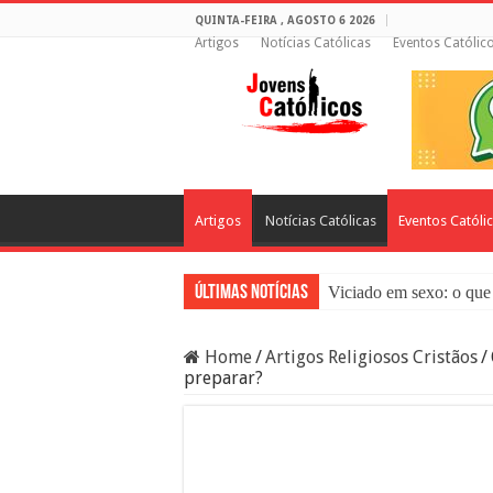
QUINTA-FEIRA , AGOSTO 6 2026
Artigos
Notícias Católicas
Eventos Católic
Artigos
Notícias Católicas
Eventos Católi
Últimas Notícias
Viciado em sexo: o que 
Sacramento da Reconci
Home
/
Artigos Religiosos Cristãos
/
Filme Sagrado Coração
preparar?
Falsos Amigos: O Que a
8 Pessoas Que Você Nã