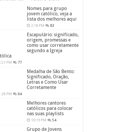
Nomes para grupo
jovem católico, veja a
lista dos melhores aqui
2:18 PM
83
Escapulário: significado,
origem, promessas e
como usar corretamente
segundo a Igreja
tólica
2:21 PM
77
Medalha de São Bento:
Significado, Oração,
Letras e Como Usar
Corretamente
1:28 PM
64
Melhores cantores
católicos para colocar
nas suas playlists
10:19 PM
54
Grupo de Jovens