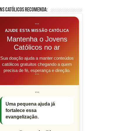
ns Católicos Recomenda:
```
AJUDE ESTA MISSÃO CATÓLICA
Mantenha o Jovens
Católicos no ar
Sua doação ajuda a manter conteúdos
católicos gratuitos chegando a quem
precisa de fé, esperança e direção.
```
```
Uma pequena ajuda já
fortalece essa
evangelização.