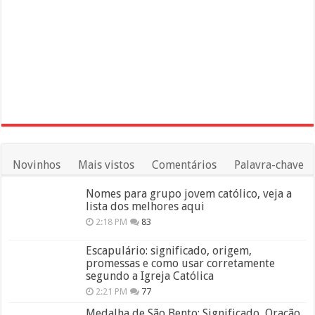
Novinhos
Mais vistos
Comentários
Palavra-chave
Nomes para grupo jovem católico, veja a
lista dos melhores aqui
2:18 PM
83
Escapulário: significado, origem,
promessas e como usar corretamente
segundo a Igreja Católica
2:21 PM
77
Medalha de São Bento: Significado, Oração,