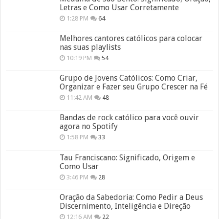
Letras e Como Usar Corretamente
1:28 PM
64
Melhores cantores católicos para colocar
nas suas playlists
10:19 PM
54
Grupo de Jovens Católicos: Como Criar,
Organizar e Fazer seu Grupo Crescer na Fé
11:42 AM
48
Bandas de rock católico para você ouvir
agora no Spotify
1:58 PM
33
Tau Franciscano: Significado, Origem e
Como Usar
3:46 PM
28
Oração da Sabedoria: Como Pedir a Deus
Discernimento, Inteligência e Direção
12:16 AM
22