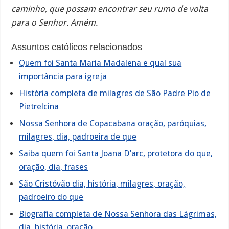
caminho, que possam encontrar seu rumo de volta
para o Senhor. Amém.
Assuntos católicos relacionados
Quem foi Santa Maria Madalena e qual sua
importância para igreja
História completa de milagres de São Padre Pio de
Pietrelcina
Nossa Senhora de Copacabana oração, paróquias,
milagres, dia, padroeira de que
Saiba quem foi Santa Joana D’arc, protetora do que,
oração, dia, frases
São Cristóvão dia, história, milagres, oração,
padroeiro do que
Biografia completa de Nossa Senhora das Lágrimas,
dia, história, oração