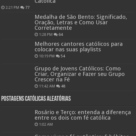
Católica
2:21 PM
77
Medalha de São Bento: Significado,
Oração, Letras e Como Usar
Corretamente
1:28 PM
64
Melhores cantores católicos para
colocar nas suas playlists
10:19 PM
54
Grupo de Jovens Católicos: Como
Criar, Organizar e Fazer seu Grupo
Crescer na Fé
11:42 AM
48
Postagens católicas aleatórias
Rosário e Terço: entenda a diferença
entre os dois com fé católica
1:02 AM