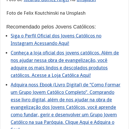
Foto de Felix Koutchinski na Unsplash
Recomendado pelos Jovens Católicos:
Siga o Perfil Oficial dos Jovens Católicos no
Instagram Acessando Aqui!
Conheça a loja oficial dos jovens católicos. Além de
nos ajudar nessa obra de evangelização, você
adquire os mais lindos e descolados produtos
católicos. Acesse a Loja Católica Aqui!
Adquira noss Ebook (Livro Digital) de “Como Formar
um Grupo Jovem Católico Completo”. Comprando
esse livro digital, além de nos ajudar na obra de
evangelização dos Jovens Católicos, você aprende
como fundar, gerir e desenvolver um Grupo Jovem
Católico na sua Paróquia. Clique Aqui e Adquira o