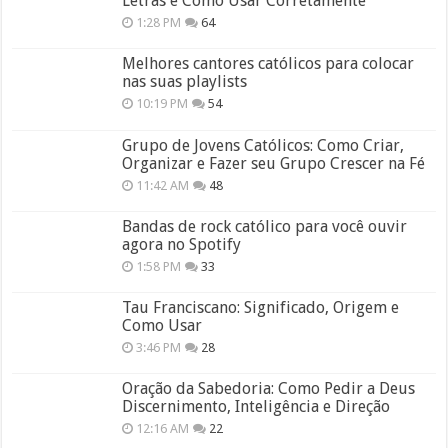
Letras e Como Usar Corretamente
1:28 PM
64
Melhores cantores católicos para colocar
nas suas playlists
10:19 PM
54
Grupo de Jovens Católicos: Como Criar,
Organizar e Fazer seu Grupo Crescer na Fé
11:42 AM
48
Bandas de rock católico para você ouvir
agora no Spotify
1:58 PM
33
Tau Franciscano: Significado, Origem e
Como Usar
3:46 PM
28
Oração da Sabedoria: Como Pedir a Deus
Discernimento, Inteligência e Direção
12:16 AM
22