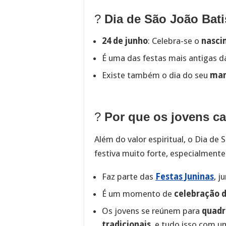
?
Dia de São João Bati
24 de junho
: Celebra-se o
nasci
É uma das festas mais antigas da
Existe também o dia do seu
mar
?
Por que os jovens ca
Além do valor espiritual, o Dia de
festiva muito forte, especialmente 
Faz parte das
Festas Juninas
, j
É um momento de
celebração d
Os jovens se reúnem para
quadr
tradicionais
, e tudo isso com u