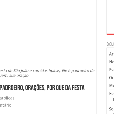
O qu
Ar
No
Ev
festa de São João e comidas típicas, Ele é padroeiro de
uem, sua oração
Or
Mú
, padroeiro, orações, por que da festa
Re
atólicas
ntário
So