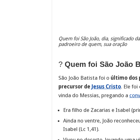
Quem foi São João, dia, significado da
padroeiro de quem, sua oração
?️
Quem foi São João B
São João Batista foi o
último dos
precursor de
Jesus Cristo
. Ele fo
vinda do Messias, pregando a
con
Era filho de Zacarias e Isabel (p
Ainda no ventre, João reconhece
Isabel (Lc 1,41).
Viveu no deserto, levando uma vi