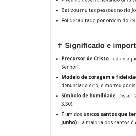
Batizou muitas pessoas no rio Jo
Foi decapitado por ordem do rei
✝️
Significado e import
Precursor de Cristo
: João é aq
Senhor”.
Modelo de coragem e fidelida
denunciar o erro, e morreu por is
Símbolo de humildade
: Disse:
“
3,30).
É um dos
únicos santos que te
junho)
– a maioria dos santos é 