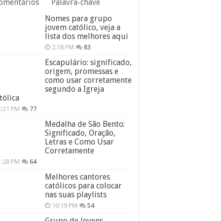
omentários
Palavra-chave
Nomes para grupo
jovem católico, veja a
lista dos melhores aqui
2:18 PM
83
Escapulário: significado,
origem, promessas e
como usar corretamente
segundo a Igreja
tólica
2:21 PM
77
Medalha de São Bento:
Significado, Oração,
Letras e Como Usar
Corretamente
1:28 PM
64
Melhores cantores
católicos para colocar
nas suas playlists
10:19 PM
54
Grupo de Jovens