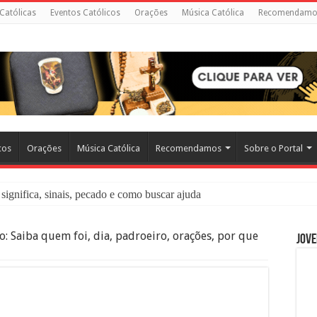
 Católicas
Eventos Católicos
Orações
Música Católica
Recomendamo
cos
Orações
Música Católica
Recomendamos
Sobre o Portal
significa, sinais, pecado e como buscar ajuda
liação: O Que É e Como Fazer uma Boa Confissão
o: Saiba quem foi, dia, padroeiro, orações, por que
Jove
 – Seu Reino Não Terá Fim: O Documentário Que Vai Tocar os Católi
 Bíblia e a Igreja Católica Ensinam Sobre Eles?
o Deve Ajudar Segundo a Bíblia