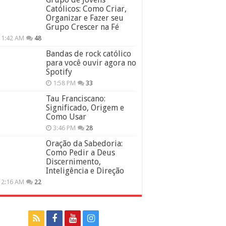
Católicos: Como Criar,
Organizar e Fazer seu
Grupo Crescer na Fé
11:42 AM
48
Bandas de rock católico
para você ouvir agora no
Spotify
1:58 PM
33
Tau Franciscano:
Significado, Origem e
Como Usar
3:46 PM
28
Oração da Sabedoria:
Como Pedir a Deus
Discernimento,
Inteligência e Direção
12:16 AM
22