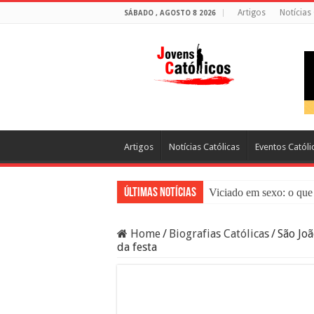
Artigos
Notícias
SÁBADO , AGOSTO 8 2026
Artigos
Notícias Católicas
Eventos Católi
Últimas Notícias
Viciado em sexo: o que 
Sacramento da Reconci
Home
/
Biografias Católicas
/
São Joã
Filme Sagrado Coração
da festa
Falsos Amigos: O Que a
8 Pessoas Que Você Nã