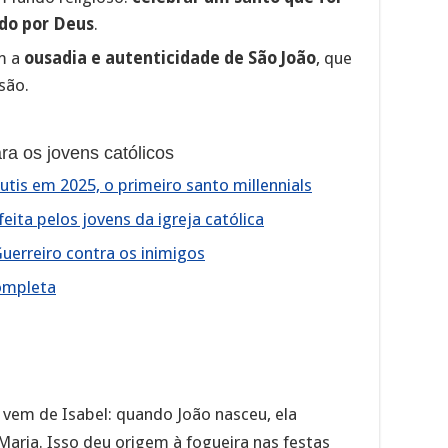
ado por Deus
.
om a
ousadia e autenticidade de São João
, que
são.
ra os jovens católicos
tis em 2025, o primeiro santo millennials
eita pelos jovens da igreja católica
uerreiro contra os inimigos
ompleta
 vem de Isabel: quando João nasceu, ela
aria. Isso deu origem à fogueira nas festas