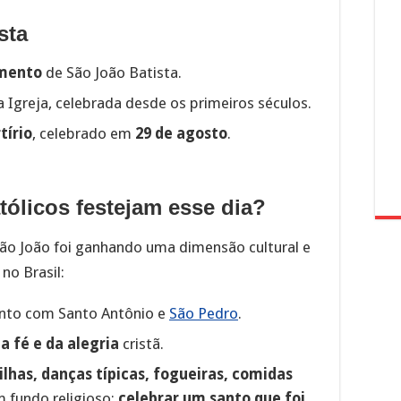
sta
mento
de São João Batista.
 Igreja, celebrada desde os primeiros séculos.
tírio
, celebrado em
29 de agosto
.
tólicos festejam esse dia?
 São João foi ganhando uma dimensão cultural e
no Brasil:
unto com Santo Antônio e
São Pedro
.
a fé e da alegria
cristã.
ilhas, danças típicas, fogueiras, comidas
m fundo religioso:
celebrar um santo que foi