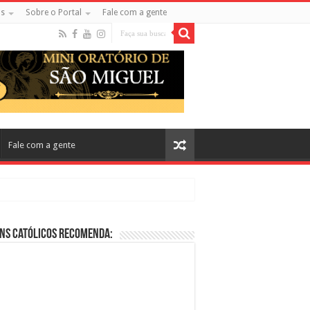
s
Sobre o Portal
Fale com a gente
Fale com a gente
ns Católicos Recomenda:
cos no Cinema