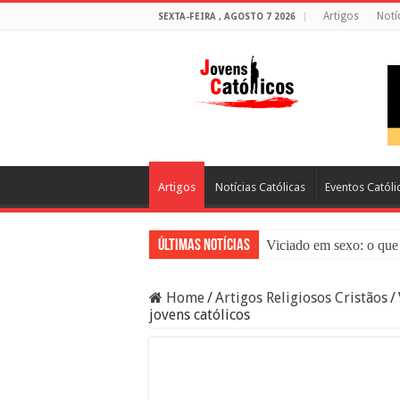
Artigos
Notí
SEXTA-FEIRA , AGOSTO 7 2026
Artigos
Notícias Católicas
Eventos Católi
Últimas Notícias
Viciado em sexo: o que 
Sacramento da Reconci
Home
/
Artigos Religiosos Cristãos
/
Filme Sagrado Coração
jovens católicos
Falsos Amigos: O Que a
8 Pessoas Que Você Nã