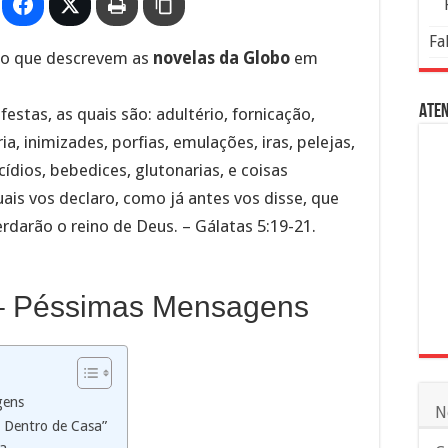
Fa
ulo que descrevem as
novelas da Globo
em
Aten
estas, as quais são: adultério, fornicação,
aria, inimizades, porfias, emulações, iras, pelejas,
cídios, bebedices, glutonarias, e coisas
ais vos declaro, como já antes vos disse, que
rdarão o reino de Deus. – Gálatas 5:19-21.
 – Péssimas Mensagens
gens
N
 Dentro de Casa”