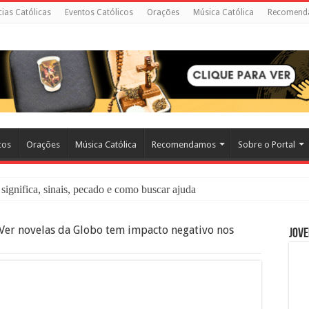
cias Católicas
Eventos Católicos
Orações
Música Católica
Recomend
cos
Orações
Música Católica
Recomendamos
Sobre o Portal
significa, sinais, pecado e como buscar ajuda
liação: O Que É e Como Fazer uma Boa Confissão
Ver novelas da Globo tem impacto negativo nos
Jove
 – Seu Reino Não Terá Fim: O Documentário Que Vai Tocar os Católi
 Bíblia e a Igreja Católica Ensinam Sobre Eles?
o Deve Ajudar Segundo a Bíblia