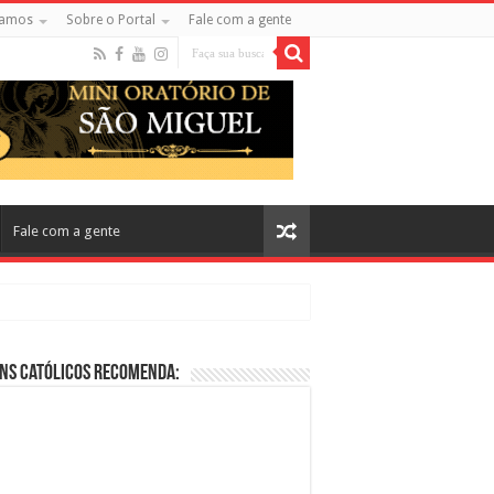
amos
Sobre o Portal
Fale com a gente
Fale com a gente
ns Católicos Recomenda:
cos no Cinema