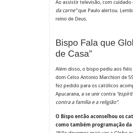
Ao assistir televisão, com cuidad
da carne”
que Paulo alertou. Lembr
reino de Deus.
Bispo Fala que Gl
de Casa”
Além disso, o bispo pediu aos fiéi
dom Celso Antonio Marchiori de 59
fez pedido para os católicos aco
Apucarana, a se unir contra
“espíri
contra a família e a religião”
.
O Bispo então aconselhou os cat
como também programação da 
“Não devemos mais ver a Globo p