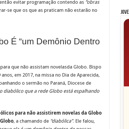
o então evitar programação contendo as
“obras
ar-se que os que as praticam não estarão no
Jove
obo É “um Demônio Dentro
s para que não assistam novelasda Globo. Bispo
 anos, em 2017, na missa no Dia de Aparecida,
mpanhando o sermão no Paraná, Diocese de
to diabólico que a rede Globo está espalhando
ólicos para não assistirem novelas da Globo
Globo
, a chamando de
“diabólica”
. Ele falou,
orque ela é um demônio dentro de nossas