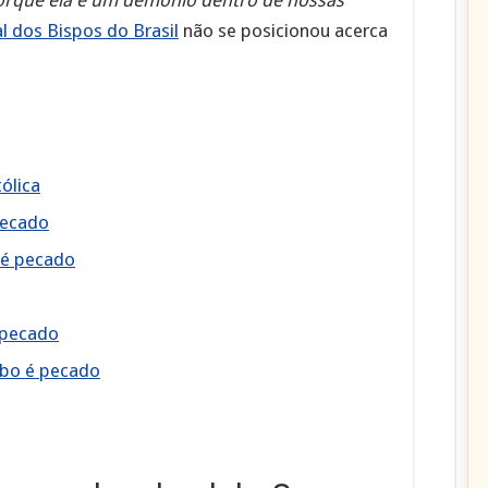
 dos Bispos do Brasil
não se posicionou acerca
ólica
pecado
x é pecado
é pecado
lobo é pecado