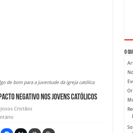
O qu
Ar
No
Ev
algo de bom para a juventude da igreja católica
Or
pacto negativo nos jovens católicos
Mú
giosos Cristãos
Re
ntário
So