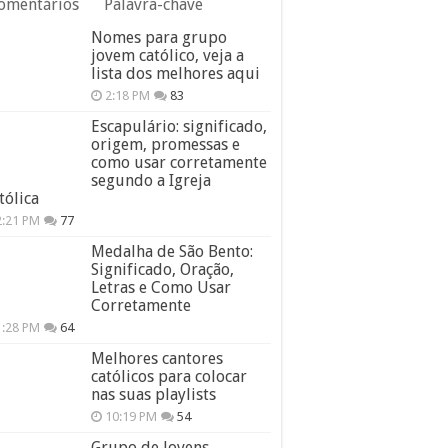
omentários
Palavra-chave
Nomes para grupo
jovem católico, veja a
lista dos melhores aqui
2:18 PM
83
Escapulário: significado,
origem, promessas e
como usar corretamente
segundo a Igreja
tólica
2:21 PM
77
Medalha de São Bento:
Significado, Oração,
Letras e Como Usar
Corretamente
1:28 PM
64
Melhores cantores
católicos para colocar
nas suas playlists
10:19 PM
54
Grupo de Jovens