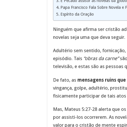
É Pecado assistir as novelas da glob
Papa Francisco Fala Sobre Novela e 
Espírito da Oração
Ninguém que afirma ser cristão adm
novelas seja uma que deva seguir.
Adultério sem sentido, fornicação
episódio. Tais
“obras da carne”
são
televisão, e estas são as pessoas 
De fato, as
mensagens ruins que 
vingança, golpe, adultério, prostitu
fisicamente participar de tais ato
Mas, Mateus 5:27-28 alerta que os
por assisti-los ocorrerem. As nov
valor para o cristão de mente espir