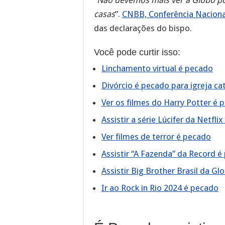
casas
”.
CNBB, Conferência Nacional
das declarações do bispo.
Você pode curtir isso:
Linchamento virtual é pecado
Divórcio é pecado para igreja cat
Ver os filmes do Harry Potter é 
Assistir a série Lúcifer da Netfli
Ver filmes de terror é pecado
Assistir “A Fazenda” da Record 
Assistir Big Brother Brasil da G
Ir ao Rock in Rio 2024 é pecado