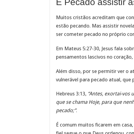
É Pecado assistir 
Muitos cristãos acreditam que con
estão pecando. Mas assistir novel
ser cometer pecado no próprio co
Em Mateus 5:27-30, Jesus fala sob
pensamentos lascivos no coração, 
Além disso, por se permitir ver o a
vulnerável para pecado atual, que
Hebreus 3:13,
“Antes, exortai-vos 
que se chama Hoje, para que nen
pecado;”
.
É comum muitos ficarem em casa, s
fiel segue o que Deus ordenou, com