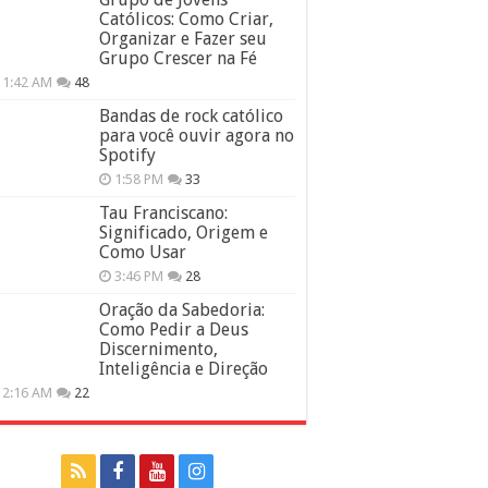
Católicos: Como Criar,
Organizar e Fazer seu
Grupo Crescer na Fé
11:42 AM
48
Bandas de rock católico
para você ouvir agora no
Spotify
1:58 PM
33
Tau Franciscano:
Significado, Origem e
Como Usar
3:46 PM
28
Oração da Sabedoria:
Como Pedir a Deus
Discernimento,
Inteligência e Direção
12:16 AM
22