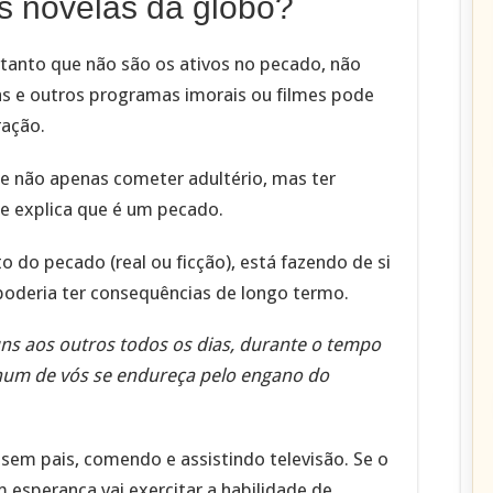
as novelas da globo?
tanto que não são os ativos no pecado, não
as e outros programas imorais ou filmes pode
ração.
re não apenas cometer adultério, mas ter
e explica que é um pecado.
to do pecado (real ou ficção), está fazendo de si
 poderia ter consequências de longo termo.
uns aos outros todos os dias, durante o tempo
hum de vós se endureça pelo engano do
em pais, comendo e assistindo televisão. Se o
 esperança vai exercitar a habilidade de