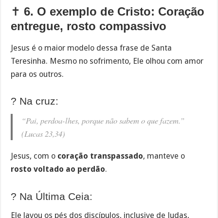
✝️
6. O exemplo de Cristo: Coração
entregue, rosto compassivo
Jesus é o maior modelo dessa frase de Santa
Teresinha. Mesmo no sofrimento, Ele olhou com amor
para os outros.
? Na cruz:
“Pai, perdoa-lhes, porque não sabem o que fazem.”
(Lucas 23,34)
Jesus, com o
coração transpassado
, manteve o
rosto voltado ao perdão
.
? Na Última Ceia:
Ele lavou os pés dos discípulos, inclusive de Judas,