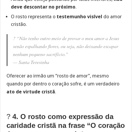
deve descontar no próximo
.
O rosto representa o
testemunho visível
do amor
cristão.
? “Não tenho outro meio de provar o meu amor a Jesus
senão espalhando flores, ou seja, não deixando escapar
nenhum pequeno sacrifício.”
—
Santa Teresinha
Oferecer ao irmão um “rosto de amor”, mesmo
quando por dentro o coração sofre, é um verdadeiro
ato de virtude cristã
.
?
4. O rosto como expressão da
caridade cristã na frase “O coração