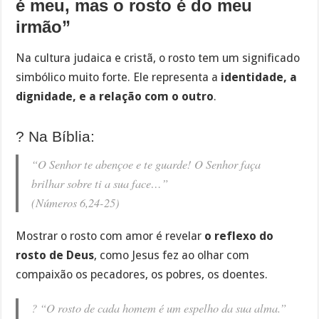
é meu, mas o rosto é do meu
irmão”
Na cultura judaica e cristã, o rosto tem um significado
simbólico muito forte. Ele representa a
identidade, a
dignidade, e a relação com o outro
.
? Na Bíblia:
“O Senhor te abençoe e te guarde! O Senhor faça
brilhar sobre ti a sua face…”
(Números 6,24-25)
Mostrar o rosto com amor é revelar
o reflexo do
rosto de Deus
, como Jesus fez ao olhar com
compaixão os pecadores, os pobres, os doentes.
? “O rosto de cada homem é um espelho da sua alma.”