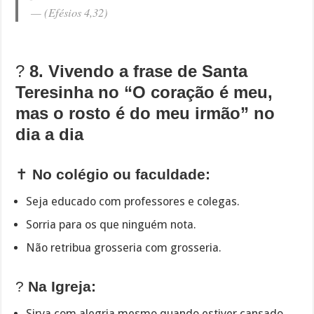
—
(Efésios 4,32)
?
8. Vivendo a frase de Santa
Teresinha no “O coração é meu,
mas o rosto é do meu irmão” no
dia a dia
✝️
No colégio ou faculdade:
Seja educado com professores e colegas.
Sorria para os que ninguém nota.
Não retribua grosseria com grosseria.
?
Na Igreja:
Sirva com alegria mesmo quando estiver cansado.