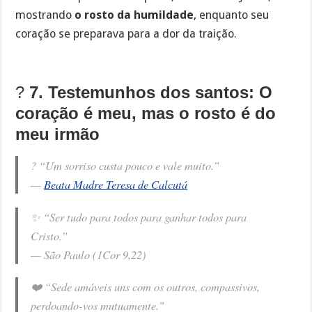
mostrando
o rosto da humildade
, enquanto seu
coração se preparava para a dor da traição.
?
7. Testemunhos dos santos: O
coração é meu, mas o rosto é do
meu irmão
? “Um sorriso custa pouco e vale muito.”
—
Beata Madre Teresa de Calcutá
✨ “Ser tudo para todos para ganhar todos para
Cristo.”
—
São Paulo (1Cor 9,22)
❤️ “Sede amáveis uns com os outros, compassivos,
perdoando-vos mutuamente.”