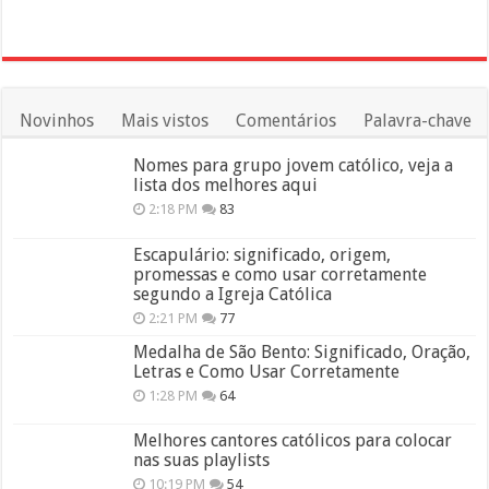
Novinhos
Mais vistos
Comentários
Palavra-chave
Nomes para grupo jovem católico, veja a
lista dos melhores aqui
2:18 PM
83
Escapulário: significado, origem,
promessas e como usar corretamente
segundo a Igreja Católica
2:21 PM
77
Medalha de São Bento: Significado, Oração,
Letras e Como Usar Corretamente
1:28 PM
64
Melhores cantores católicos para colocar
nas suas playlists
10:19 PM
54