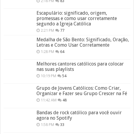
2:18 PM
83
Escapulário: significado, origem,
promessas e como usar corretamente
segundo a Igreja Católica
2:21 PM
77
Medalha de São Bento: Significado, Oração,
Letras e Como Usar Corretamente
1:28 PM
64
Melhores cantores católicos para colocar
nas suas playlists
10:19 PM
54
Grupo de Jovens Católicos: Como Criar,
Organizar e Fazer seu Grupo Crescer na Fé
11:42 AM
48
Bandas de rock católico para você ouvir
agora no Spotify
1:58 PM
33