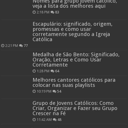
Nomes para grupo jovem católico,
veja a lista dos melhores aqui
2:18 PM
83
Escapulário: significado, origem,
promessas e como usar
corretamente segundo a Igreja
Católica
2:21 PM
77
Medalha de São Bento: Significado,
Oração, Letras e Como Usar
Corretamente
1:28 PM
64
Melhores cantores católicos para
colocar nas suas playlists
10:19 PM
54
Grupo de Jovens Católicos: Como
Criar, Organizar e Fazer seu Grupo
Crescer na Fé
11:42 AM
48