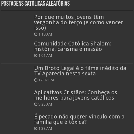
Postagens católicas aleatórias
Por que muitos jovens têm
vergonha do terço (e como vencer
isso)
1:19 AM
Comunidade Católica Shalom:
história, carisma e missão
1:01 AM
Um Broto Legal é o filme inédito da
TV Aparecia nesta sexta
12:07 PM
Aplicativos Cristãos: Conheça os
melhores para jovens católicos
9:28 AM
É pecado não querer vínculo com a
família que é tóxica?
1:38 AM