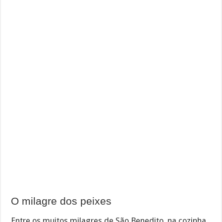
O milagre dos peixes
Entre os muitos milagres de São Benedito, na cozinha,