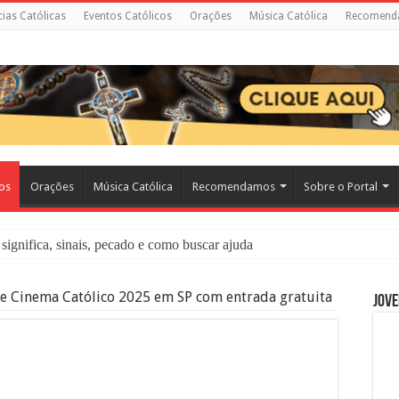
cias Católicas
Eventos Católicos
Orações
Música Católica
Recomend
cos
Orações
Música Católica
Recomendamos
Sobre o Portal
significa, sinais, pecado e como buscar ajuda
liação: O Que É e Como Fazer uma Boa Confissão
de Cinema Católico 2025 em SP com entrada gratuita
Jove
 – Seu Reino Não Terá Fim: O Documentário Que Vai Tocar os Católi
 Bíblia e a Igreja Católica Ensinam Sobre Eles?
o Deve Ajudar Segundo a Bíblia