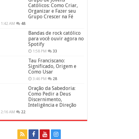
Católicos: Como Criar,
Organizar e Fazer seu
Grupo Crescer na Fé
11:42 AM
48
Bandas de rock católico
para você ouvir agora no
Spotify
1:58 PM
33
Tau Franciscano:
Significado, Origem e
Como Usar
3:46 PM
28
Oração da Sabedoria:
Como Pedir a Deus
Discernimento,
Inteligência e Direção
12:16 AM
22