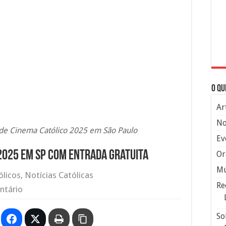
O qu
Ar
No
l de Cinema Católico 2025 em São Paulo
Ev
 2025 em SP com entrada gratuita
Or
Mú
ólicos
,
Notícias Católicas
Re
ntário
So