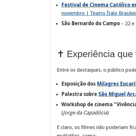
Festival de Cinema Católico e
novembro | Teatro Ítalo Brasile
São Bernardo do Campo
– 22 e
✝️ Experiência que 
Entre os destaques, o público pode
Exposição dos
Milagres Eucarí
Palestra sobre
São Miguel
Arc
Workshop de cinema “Vivência
(
Jorge da Capadócia
)
E claro, os filmes não poderiam fi
multidões, como: