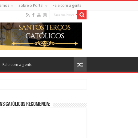
amos
Sobre o Portal
Fale com a gente
Fale com a gente
ns Católicos Recomenda:
cos no Cinema