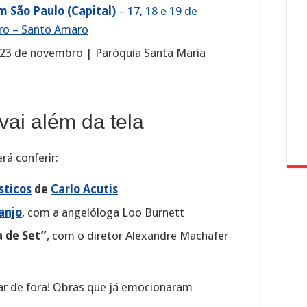
m São Paulo (Capital)
– 17, 18 e 19 de
iro – Santo Amaro
 23 de novembro | Paróquia Santa Maria
vai além da tela
rá conferir:
sticos
de
Carlo Acutis
anjo
, com a angelóloga Loo Burnett
 de Set”
, com o diretor Alexandre Machafer
car de fora! Obras que já emocionaram