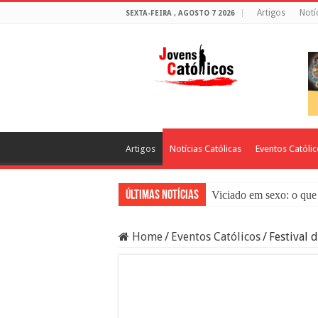
Artigos
Notí
SEXTA-FEIRA , AGOSTO 7 2026
Artigos
Notícias Católicas
Eventos Católi
Últimas Notícias
Viciado em sexo: o que 
Sacramento da Reconci
Home
/
Eventos Católicos
/
Festival 
Filme Sagrado Coração
Falsos Amigos: O Que a
8 Pessoas Que Você Nã