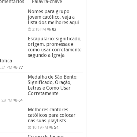
omentários
Palavra-chave
Nomes para grupo
jovem católico, veja a
lista dos melhores aqui
2:18 PM
83
Escapulário: significado,
origem, promessas e
como usar corretamente
segundo a Igreja
tólica
2:21 PM
77
Medalha de São Bento:
Significado, Oração,
Letras e Como Usar
Corretamente
1:28 PM
64
Melhores cantores
católicos para colocar
nas suas playlists
10:19 PM
54
Grupo de Jovens