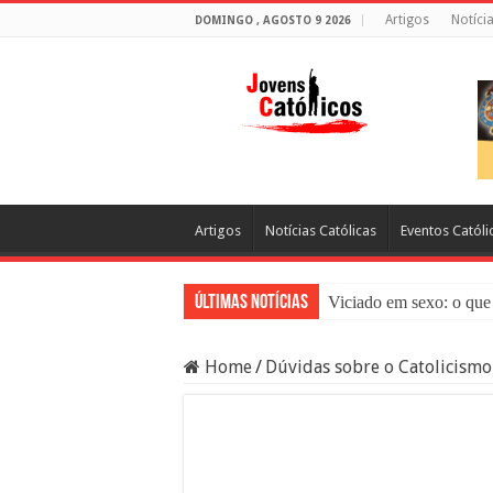
Artigos
Notíci
DOMINGO , AGOSTO 9 2026
Artigos
Notícias Católicas
Eventos Católi
Últimas Notícias
Viciado em sexo: o que 
Sacramento da Reconci
Home
/
Dúvidas sobre o Catolicismo
Filme Sagrado Coração
Falsos Amigos: O Que a
8 Pessoas Que Você Nã