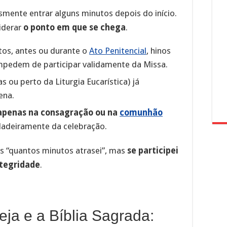
smente entrar alguns minutos depois do início.
iderar
o ponto em que se chega
.
tos, antes ou durante o
Ato Penitencial
, hinos
o impedem de participar validamente da Missa.
as ou perto da Liturgia Eucarística) já
ena.
 apenas na consagração ou na
comunhão
rdadeiramente da celebração.
s “quantos minutos atrasei”, mas
se participei
ntegridade
.
eja e a Bíblia Sagrada: