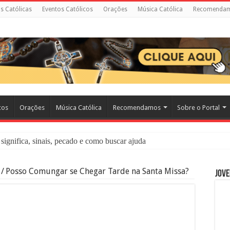
as Católicas
Eventos Católicos
Orações
Música Católica
Recomenda
cos
Orações
Música Católica
Recomendamos
Sobre o Portal
significa, sinais, pecado e como buscar ajuda
liação: O Que É e Como Fazer uma Boa Confissão
/
Posso Comungar se Chegar Tarde na Santa Missa?
Jove
 – Seu Reino Não Terá Fim: O Documentário Que Vai Tocar os Católi
 Bíblia e a Igreja Católica Ensinam Sobre Eles?
o Deve Ajudar Segundo a Bíblia