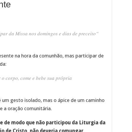
nte
cipar da Missa nos domingos e dias de preceito”
esente na hora da comunhão, mas participar de
da:
 o corpo, come e bebe sua própria
 um gesto isolado, mas o ápice de um caminho
 e a oração comunitária.
e de modo que não participou da Liturgia da
cio de Cristo, não deveria comungar
.