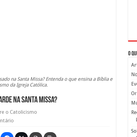
O qu
Ar
No
ado na Santa Missa? Entenda o que ensina a Bíblia e
Ev
smo da Igreja Católica.
Or
arde na Santa Missa?
Mú
re o Catolicismo
Re
ntário
So