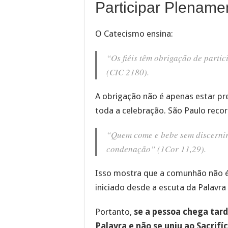
Participar Plename
O Catecismo ensina:
“Os fiéis têm obrigação de parti
(CIC 2180).
A obrigação não é apenas estar pr
toda a celebração. São Paulo recor
“Quem come e bebe sem discernir
condenação” (1Cor 11,29).
Isso mostra que a comunhão não é
iniciado desde a escuta da Palavra
Portanto,
se a pessoa chega tard
Palavra e não se uniu ao Sacrifí