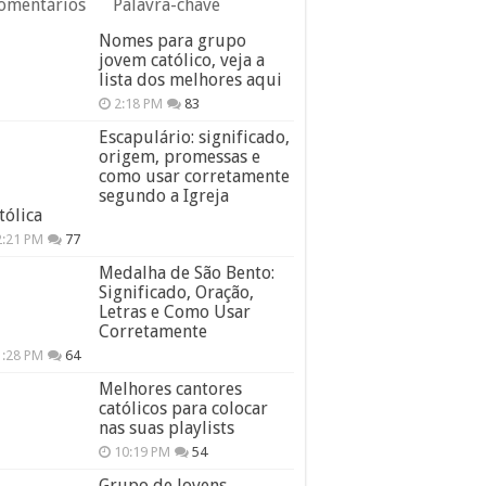
omentários
Palavra-chave
Nomes para grupo
jovem católico, veja a
lista dos melhores aqui
2:18 PM
83
Escapulário: significado,
origem, promessas e
como usar corretamente
segundo a Igreja
tólica
2:21 PM
77
Medalha de São Bento:
Significado, Oração,
Letras e Como Usar
Corretamente
1:28 PM
64
Melhores cantores
católicos para colocar
nas suas playlists
10:19 PM
54
Grupo de Jovens