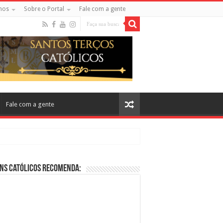
mos
Sobre o Portal
Fale com a gente
Fale com a gente
ns Católicos Recomenda:
cos no Cinema