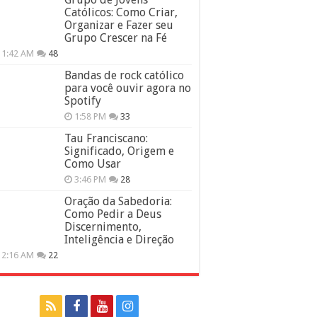
Católicos: Como Criar,
Organizar e Fazer seu
Grupo Crescer na Fé
11:42 AM
48
Bandas de rock católico
para você ouvir agora no
Spotify
1:58 PM
33
Tau Franciscano:
Significado, Origem e
Como Usar
3:46 PM
28
Oração da Sabedoria:
Como Pedir a Deus
Discernimento,
Inteligência e Direção
12:16 AM
22