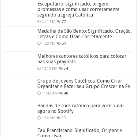
Escapulário: significado, origem,
promessas e como usar corretamente
segundo a Igreja Católica
2:21 PM
77
Medalha de São Bento: Significado, Oração,
Letras e Como Usar Corretamente
1:28 PM
64
Melhores cantores católicos para colocar
nas suas playlists
10:19 PM
54
Grupo de Jovens Católicos: Como Criar,
Organizar e Fazer seu Grupo Crescer na Fé
11:42 AM
48
Bandas de rock católico para você ouvir
agora no Spotify
1:58 PM
33
Tau Franciscano: Significado, Origem e
Como Usar