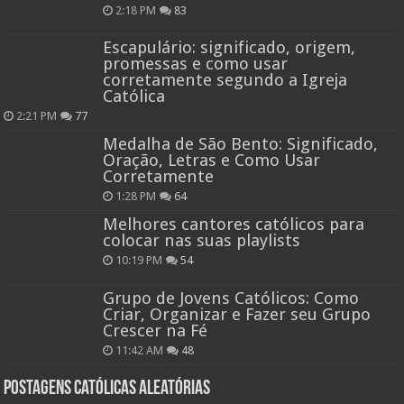
2:18 PM
83
Escapulário: significado, origem,
promessas e como usar
corretamente segundo a Igreja
Católica
2:21 PM
77
Medalha de São Bento: Significado,
Oração, Letras e Como Usar
Corretamente
1:28 PM
64
Melhores cantores católicos para
colocar nas suas playlists
10:19 PM
54
Grupo de Jovens Católicos: Como
Criar, Organizar e Fazer seu Grupo
Crescer na Fé
11:42 AM
48
Postagens católicas aleatórias