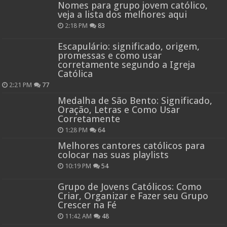
Nomes para grupo jovem católico,
veja a lista dos melhores aqui
2:18 PM
83
Escapulário: significado, origem,
promessas e como usar
corretamente segundo a Igreja
Católica
2:21 PM
77
Medalha de São Bento: Significado,
Oração, Letras e Como Usar
Corretamente
1:28 PM
64
Melhores cantores católicos para
colocar nas suas playlists
10:19 PM
54
Grupo de Jovens Católicos: Como
Criar, Organizar e Fazer seu Grupo
Crescer na Fé
11:42 AM
48