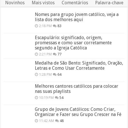
Novinhos
Mais vistos
Comentários
Palavra-chave
Nomes para grupo jovem católico, veja a
lista dos melhores aqui
2:18 PM
83
Escapulário: significado, origem,
promessas e como usar corretamente
segundo a Igreja Católica
2:21 PM
77
Medalha de São Bento: Significado, Oração,
Letras e Como Usar Corretamente
1:28 PM
64
Melhores cantores católicos para colocar
nas suas playlists
10:19 PM
54
Grupo de Jovens Católicos: Como Criar,
Organizar e Fazer seu Grupo Crescer na Fé
11:42 AM
48