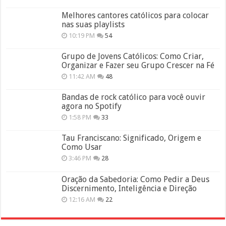
Melhores cantores católicos para colocar
nas suas playlists
10:19 PM
54
Grupo de Jovens Católicos: Como Criar,
Organizar e Fazer seu Grupo Crescer na Fé
11:42 AM
48
Bandas de rock católico para você ouvir
agora no Spotify
1:58 PM
33
Tau Franciscano: Significado, Origem e
Como Usar
3:46 PM
28
Oração da Sabedoria: Como Pedir a Deus
Discernimento, Inteligência e Direção
12:16 AM
22