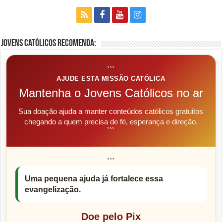
Jovens Católicos Recomenda:
```
AJUDE ESTA MISSÃO CATÓLICA
Mantenha o Jovens Católicos no ar
Sua doação ajuda a manter conteúdos católicos gratuitos
chegando a quem precisa de fé, esperança e direção.
```
```
Uma pequena ajuda já fortalece essa
evangelização.
Doe pelo Pix