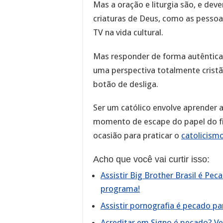
Mas a oração e liturgia são, e de
criaturas de Deus, como as pessoa
TV na vida cultural.
Mas responder de forma autêntica 
uma perspectiva totalmente cristã
botão de desliga.
Ser um católico envolve aprender a
momento de escape do papel do fie
ocasião para praticar o
catolicism
Acho que você vai curtir isso:
Assistir Big Brother Brasil é Pe
programa!
Assistir pornografia é pecado pa
Acreditar em Signo é pecado? Vej