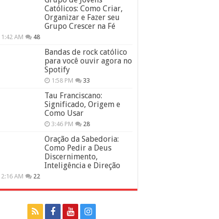
Católicos: Como Criar,
Organizar e Fazer seu
Grupo Crescer na Fé
11:42 AM
48
Bandas de rock católico
para você ouvir agora no
Spotify
1:58 PM
33
Tau Franciscano:
Significado, Origem e
Como Usar
3:46 PM
28
Oração da Sabedoria:
Como Pedir a Deus
Discernimento,
Inteligência e Direção
12:16 AM
22