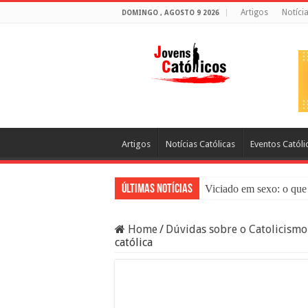
Artigos
Notíci
DOMINGO , AGOSTO 9 2026
Artigos
Notícias Católicas
Eventos Católi
Últimas Notícias
Viciado em sexo: o que 
Sacramento da Reconci
Home
/
Dúvidas sobre o Catolicismo
Filme Sagrado Coração
católica
Falsos Amigos: O Que a
8 Pessoas Que Você Nã