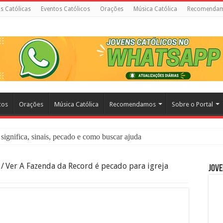
as Católicas
Eventos Católicos
Orações
Música Católica
Recomenda
cos
Orações
Música Católica
Recomendamos
Sobre o Portal
significa, sinais, pecado e como buscar ajuda
liação: O Que É e Como Fazer uma Boa Confissão
/
Ver A Fazenda da Record é pecado para igreja
Jove
 – Seu Reino Não Terá Fim: O Documentário Que Vai Tocar os Católi
 Bíblia e a Igreja Católica Ensinam Sobre Eles?
o Deve Ajudar Segundo a Bíblia