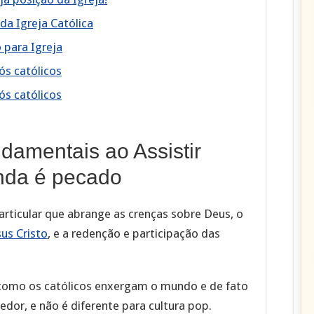
a Igreja Católica
 para Igreja
ós católicos
ós católicos
amentais ao Assistir
nda é pecado
rticular que abrange as crenças sobre Deus, o
sus Cristo
, e a redenção e participação das
 como os católicos enxergam o mundo e de fato
edor, e não é diferente para cultura pop.