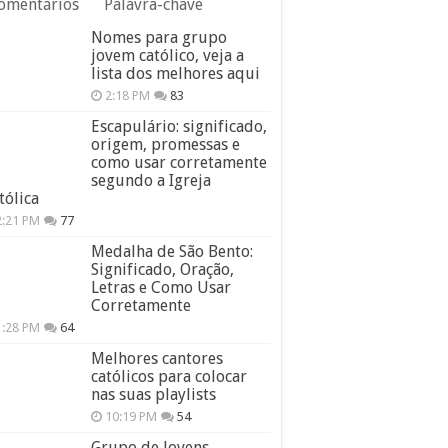
omentários
Palavra-chave
Nomes para grupo
jovem católico, veja a
lista dos melhores aqui
2:18 PM
83
Escapulário: significado,
origem, promessas e
como usar corretamente
segundo a Igreja
tólica
2:21 PM
77
Medalha de São Bento:
Significado, Oração,
Letras e Como Usar
Corretamente
1:28 PM
64
Melhores cantores
católicos para colocar
nas suas playlists
10:19 PM
54
Grupo de Jovens