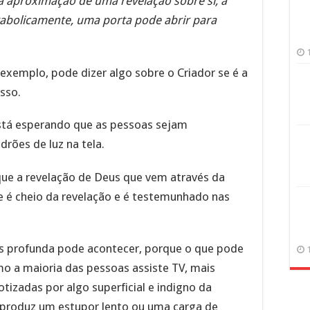
à aproximação de uma revelação sobre si, a
rabolicamente, uma porta pode abrir para
xemplo, pode dizer algo sobre o Criador se é a
sso.
stá esperando que as pessoas sejam
rões de luz na tela.
r que a revelação de Deus que vem através da
ue é cheio da revelação e é testemunhado nas
is profunda pode acontecer, porque o que pode
 a maioria das pessoas assiste TV, mais
otizadas por algo superficial e indigno da
produz um estupor lento ou uma carga de