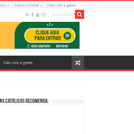
mos
Sobre o Portal
Fale com a gente
Fale com a gente
ns Católicos Recomenda:
cos no Cinema