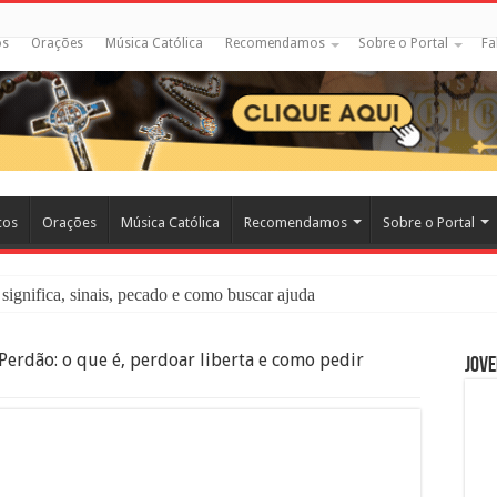
os
Orações
Música Católica
Recomendamos
Sobre o Portal
Fa
cos
Orações
Música Católica
Recomendamos
Sobre o Portal
significa, sinais, pecado e como buscar ajuda
liação: O Que É e Como Fazer uma Boa Confissão
Perdão: o que é, perdoar liberta e como pedir
Jove
 – Seu Reino Não Terá Fim: O Documentário Que Vai Tocar os Católi
 Bíblia e a Igreja Católica Ensinam Sobre Eles?
o Deve Ajudar Segundo a Bíblia