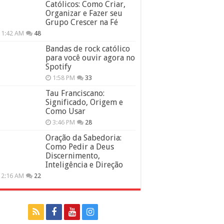
Católicos: Como Criar,
Organizar e Fazer seu
Grupo Crescer na Fé
11:42 AM
48
Bandas de rock católico
para você ouvir agora no
Spotify
1:58 PM
33
Tau Franciscano:
Significado, Origem e
Como Usar
3:46 PM
28
Oração da Sabedoria:
Como Pedir a Deus
Discernimento,
Inteligência e Direção
12:16 AM
22