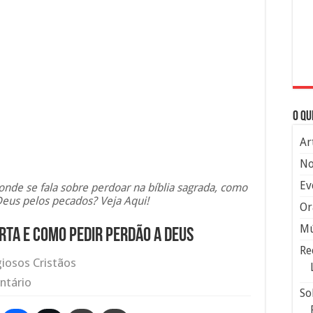
O qu
Ar
No
Ev
nde se fala sobre perdoar na bíblia sagrada, como
Deus pelos pecados? Veja Aqui!
Or
Mú
erta e como pedir perdão a Deus
Re
giosos Cristãos
ntário
So