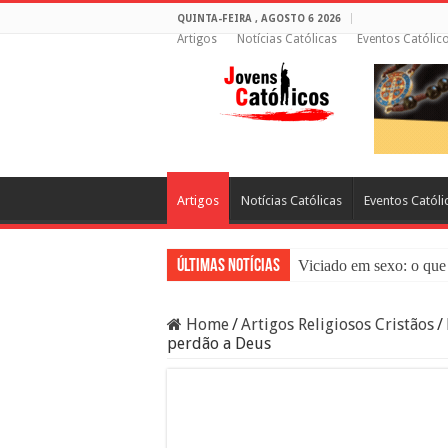
QUINTA-FEIRA , AGOSTO 6 2026
Artigos
Notícias Católicas
Eventos Católic
Artigos
Notícias Católicas
Eventos Católi
Últimas Notícias
Viciado em sexo: o que 
Sacramento da Reconci
Home
/
Artigos Religiosos Cristãos
/
Filme Sagrado Coração
perdão a Deus
Falsos Amigos: O Que a
8 Pessoas Que Você Nã