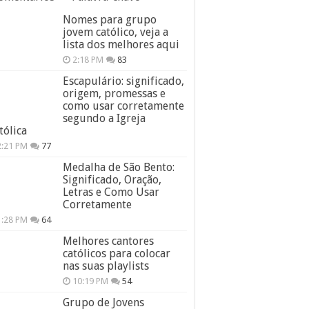
Nomes para grupo
jovem católico, veja a
lista dos melhores aqui
2:18 PM
83
Escapulário: significado,
origem, promessas e
como usar corretamente
segundo a Igreja
tólica
2:21 PM
77
Medalha de São Bento:
Significado, Oração,
Letras e Como Usar
Corretamente
1:28 PM
64
Melhores cantores
católicos para colocar
nas suas playlists
10:19 PM
54
Grupo de Jovens