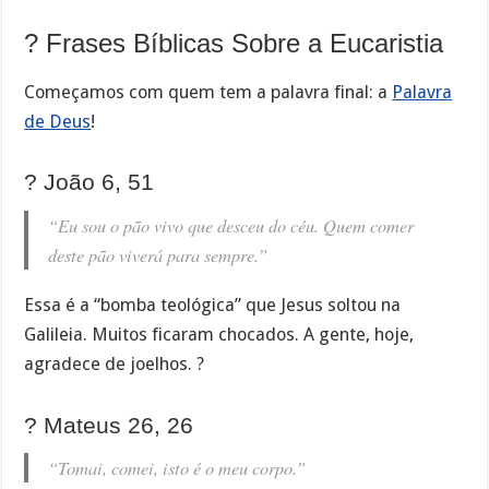
? Frases Bíblicas Sobre a Eucaristia
Começamos com quem tem a palavra final: a
Palavra
de Deus
!
? João 6, 51
“Eu sou o pão vivo que desceu do céu. Quem comer
deste pão viverá para sempre.”
Essa é a “bomba teológica” que Jesus soltou na
Galileia. Muitos ficaram chocados. A gente, hoje,
agradece de joelhos. ?
? Mateus 26, 26
“Tomai, comei, isto é o meu corpo.”