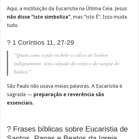
Aqui, a instituição da Eucaristia na Última Ceia. Jesus
não disse “isto simboliza”
, mas “isto É”. Isso muda
tudo.
? 1 Coríntios 11, 27-29
“Quem come o pão ou bebe o cálice do Senhor
indignamente, será culpado do corpo e do sangue do
Senhor.”
São Paulo não usava meias palavras. A Eucaristia é
sagrada —
preparação e reverência são
essenciais.
? Frases bíblicas sobre Eucaristia de
Santos, Papas e Beatos da Igreja