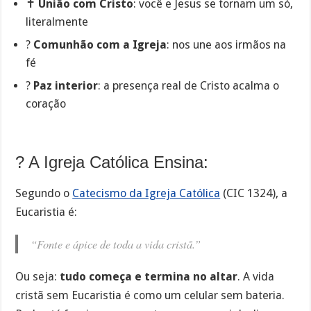
✝️
União com Cristo
: você e Jesus se tornam um só,
literalmente
?
Comunhão com a Igreja
: nos une aos irmãos na
fé
?️
Paz interior
: a presença real de Cristo acalma o
coração
? A Igreja Católica Ensina:
Segundo o
Catecismo da Igreja Católica
(CIC 1324), a
Eucaristia é:
“Fonte e ápice de toda a vida cristã.”
Ou seja:
tudo começa e termina no altar
. A vida
cristã sem Eucaristia é como um celular sem bateria.