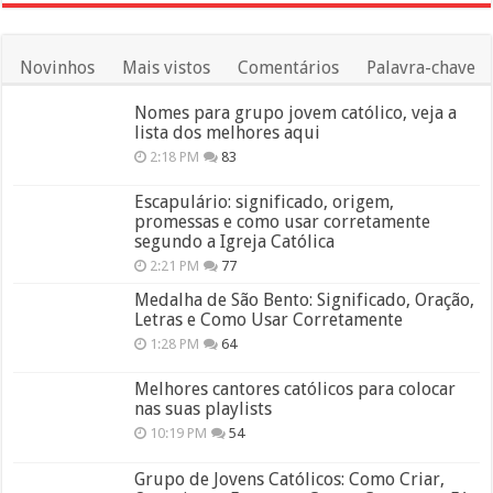
Novinhos
Mais vistos
Comentários
Palavra-chave
Nomes para grupo jovem católico, veja a
lista dos melhores aqui
2:18 PM
83
Escapulário: significado, origem,
promessas e como usar corretamente
segundo a Igreja Católica
2:21 PM
77
Medalha de São Bento: Significado, Oração,
Letras e Como Usar Corretamente
1:28 PM
64
Melhores cantores católicos para colocar
nas suas playlists
10:19 PM
54
Grupo de Jovens Católicos: Como Criar,