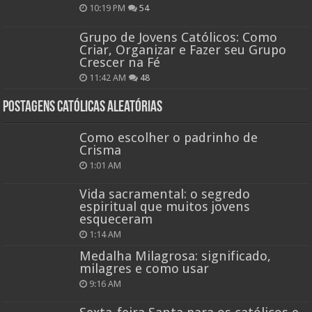
10:19 PM
54
Grupo de Jovens Católicos: Como
Criar, Organizar e Fazer seu Grupo
Crescer na Fé
11:42 AM
48
Postagens católicas aleatórias
Como escolher o padrinho de
Crisma
1:01 AM
Vida sacramental: o segredo
espiritual que muitos jovens
esqueceram
1:14 AM
Medalha Milagrosa: significado,
milagres e como usar
9:16 AM