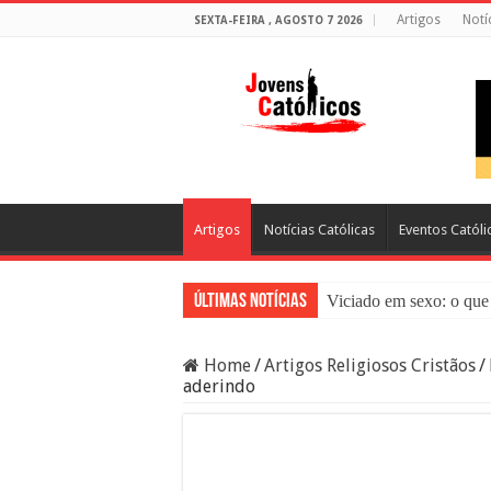
Artigos
Notí
SEXTA-FEIRA , AGOSTO 7 2026
Artigos
Notícias Católicas
Eventos Católi
Últimas Notícias
Viciado em sexo: o que 
Sacramento da Reconci
Home
/
Artigos Religiosos Cristãos
/
Filme Sagrado Coração
aderindo
Falsos Amigos: O Que a
8 Pessoas Que Você Nã