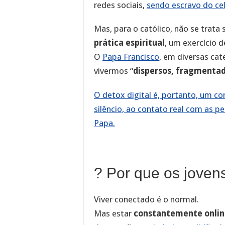
redes sociais,
sendo escravo do cel
Mas, para o católico, não se trat
prática espiritual
, um exercício 
O
Papa Francisco
, em diversas cat
vivermos “
dispersos, fragmentado
O detox digital é, portanto, um co
silêncio, ao contato real com as 
Papa.
? Por que os joven
Viver conectado é o normal.
Mas estar
constantemente onlin