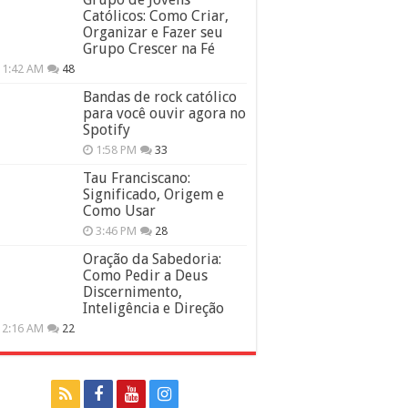
Católicos: Como Criar,
Organizar e Fazer seu
Grupo Crescer na Fé
11:42 AM
48
Bandas de rock católico
para você ouvir agora no
Spotify
1:58 PM
33
Tau Franciscano:
Significado, Origem e
Como Usar
3:46 PM
28
Oração da Sabedoria:
Como Pedir a Deus
Discernimento,
Inteligência e Direção
12:16 AM
22