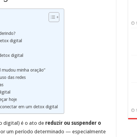
aderindo?
etox digital
detox digital
tal mudou minha oração”
 uso das redes
as
igital
eçar hoje
econectar em um detox digital
 digital) é o ato de
reduzir ou suspender o
or um período determinado — especialmente