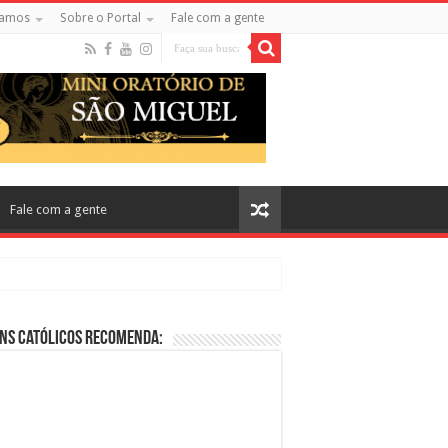
amos
Sobre o Portal
Fale com a gente
Fale com a gente
ns Católicos Recomenda:
cos no Cinema