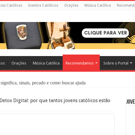
cias Católicas
Eventos Católicos
Orações
Música Católica
Recomend
cos
Orações
Música Católica
Recomendamos
Sobre o Portal
significa, sinais, pecado e como buscar ajuda
liação: O Que É e Como Fazer uma Boa Confissão
Detox Digital: por que tantos jovens católicos estão
Jove
 – Seu Reino Não Terá Fim: O Documentário Que Vai Tocar os Católi
 Bíblia e a Igreja Católica Ensinam Sobre Eles?
o Deve Ajudar Segundo a Bíblia