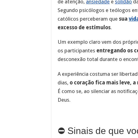
de atenção,
ansiedade
e
solidão
da
Segundo psicólogos e teólogos en
católicos perceberam que
sua
vid
excesso de estímulos
.
Um exemplo claro vem dos próprios
os participantes
entregando os ce
desconexão total durante o encon
A experiência costuma ser liberta
dias,
o coração fica mais leve, 
É como se, ao silenciar as notific
Deus.
⛔ Sinais de que vo