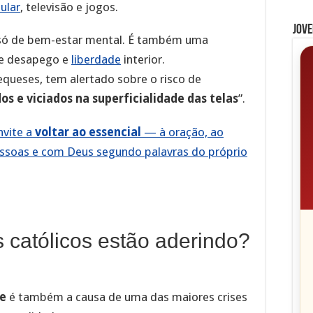
ular
, televisão e jogos.
Jove
a só de bem-estar mental. É também uma
de desapego e
liberdade
interior.
equeses, tem alertado sobre o risco de
s e viciados na superficialidade das telas
”.
nvite a
voltar ao essencial
— à oração, ao
pessoas e com Deus segundo palavras do próprio
s católicos estão aderindo?
e
é também a causa de uma das maiores crises