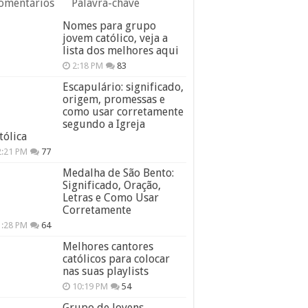
omentários
Palavra-chave
Nomes para grupo
jovem católico, veja a
lista dos melhores aqui
2:18 PM
83
Escapulário: significado,
origem, promessas e
como usar corretamente
segundo a Igreja
tólica
2:21 PM
77
Medalha de São Bento:
Significado, Oração,
Letras e Como Usar
Corretamente
1:28 PM
64
Melhores cantores
católicos para colocar
nas suas playlists
10:19 PM
54
Grupo de Jovens