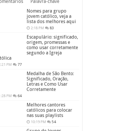
omentários
Palavra-chave
Nomes para grupo
jovem católico, veja a
lista dos melhores aqui
2:18 PM
83
Escapulário: significado,
origem, promessas e
como usar corretamente
segundo a Igreja
tólica
2:21 PM
77
Medalha de São Bento:
Significado, Oração,
Letras e Como Usar
Corretamente
1:28 PM
64
Melhores cantores
católicos para colocar
nas suas playlists
10:19 PM
54
Grupo de Jovens