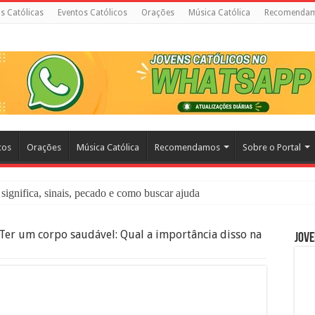
as Católicas
Eventos Católicos
Orações
Música Católica
Recomenda
cos
Orações
Música Católica
Recomendamos
Sobre o Portal
significa, sinais, pecado e como buscar ajuda
liação: O Que É e Como Fazer uma Boa Confissão
Ter um corpo saudável: Qual a importância disso na
Jove
 – Seu Reino Não Terá Fim: O Documentário Que Vai Tocar os Católi
 Bíblia e a Igreja Católica Ensinam Sobre Eles?
o Deve Ajudar Segundo a Bíblia