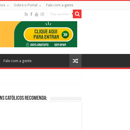
mos
Sobre o Portal
Fale com a gente
Fale com a gente
ns Católicos Recomenda:
cos no Cinema