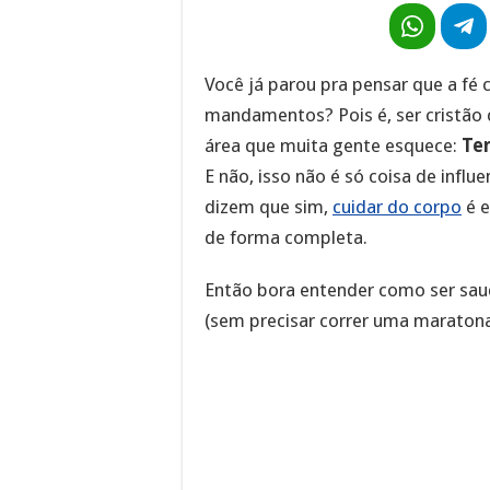
Você já parou pra pensar que a fé ca
mandamentos? Pois é, ser cristão
área que muita gente esquece:
Ter
E não, isso não é só coisa de influe
dizem que sim,
cuidar do corpo
é e
de forma completa.
Então bora entender como ser saud
(sem precisar correr uma maratona