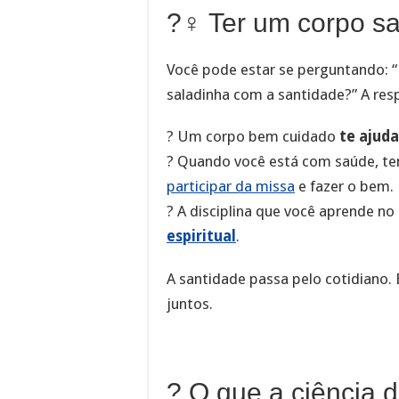
?️‍♀️ Ter um corpo 
Você pode estar se perguntando: 
saladinha com a santidade?” A res
? Um corpo bem cuidado
te ajuda
? Quando você está com saúde, tem 
participar da missa
e fazer o bem.
? A disciplina que você aprende no
espiritual
.
A santidade passa pelo cotidiano. 
juntos.
? O que a ciência d