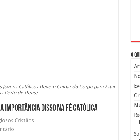
O qu
Ar
No
Ev
s Jovens Católicos Devem Cuidar do Corpo para Estar
s Perto de Deus?
Or
Mú
a importância disso na fé católica
Re
giosos Cristãos
ntário
So