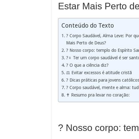
Estar Mais Perto d
Conteúdo do Texto
? Corpo Saudável, Alma Leve: Por qu
Mais Perto de Deus?
?️ Nosso corpo: templo do Espírito S
?️‍♀️ Ter um corpo saudável é ser sant
? O que a ciência diz?
⚖️ Evitar excessos é atitude cristã
? Dicas práticas para jovens católi
? Corpo saudável, mente e alma: tu
✝️ Resumo pra levar no coração:
?️ Nosso corpo: tem