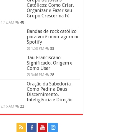
Católicos: Como Criar,
Organizar e Fazer seu
Grupo Crescer na Fé
11:42 AM
48
Bandas de rock católico
para você ouvir agora no
Spotify
1:58 PM
33
Tau Franciscano:
Significado, Origem e
Como Usar
3:46 PM
28
Oração da Sabedoria:
Como Pedir a Deus
Discernimento,
Inteligência e Direção
12:16 AM
22