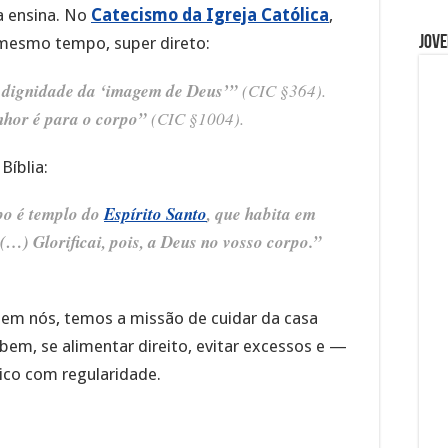
a ensina. No
Catecismo da Igreja Católica
,
Jove
mesmo tempo, super direto:
 dignidade da ‘imagem de Deus’”
(CIC §364).
nhor é para o corpo”
(CIC §1004).
Bíblia:
po é templo do
Espírito Santo
, que habita em
(…) Glorificai, pois, a Deus no vosso corpo.”
a em nós, temos a missão de cuidar da casa
 bem, se alimentar direito, evitar excessos e —
sico com regularidade.