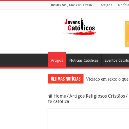
Artigos
Notíci
DOMINGO , AGOSTO 9 2026
Artigos
Notícias Católicas
Eventos Católi
Últimas Notícias
Viciado em sexo: o que 
Sacramento da Reconci
Home
/
Artigos Religiosos Cristãos
/
Filme Sagrado Coração
fé católica
Falsos Amigos: O Que a
8 Pessoas Que Você Nã