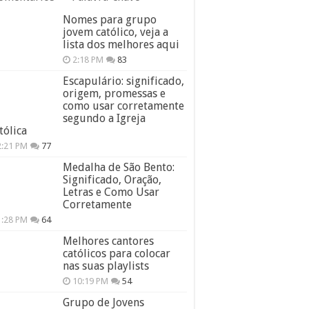
Nomes para grupo
jovem católico, veja a
lista dos melhores aqui
2:18 PM
83
Escapulário: significado,
origem, promessas e
como usar corretamente
segundo a Igreja
tólica
2:21 PM
77
Medalha de São Bento:
Significado, Oração,
Letras e Como Usar
Corretamente
1:28 PM
64
Melhores cantores
católicos para colocar
nas suas playlists
10:19 PM
54
Grupo de Jovens