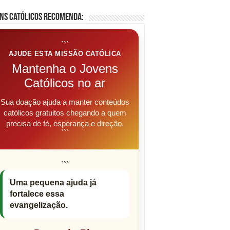
ns Católicos Recomenda:
```
AJUDE ESTA MISSÃO CATÓLICA
Mantenha o Jovens
Católicos no ar
Sua doação ajuda a manter conteúdos
católicos gratuitos chegando a quem
precisa de fé, esperança e direção.
```
```
Uma pequena ajuda já
fortalece essa
evangelização.