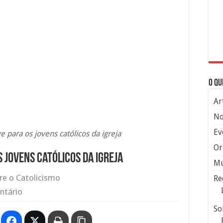
O qu
Ar
No
Ev
 para os jovens católicos da igreja
Or
 jovens católicos da igreja
Mú
re o Catolicismo
Re
ntário
So