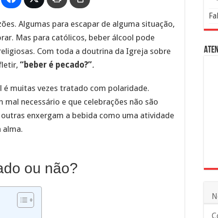
Fa
zões. Algumas para escapar de alguma situação,
ar. Mas para católicos, beber álcool pode
Aten
eligiosas. Com toda a doutrina da Igreja sobre
letir,
“beber é pecado?”
.
l é muitas vezes tratado com polaridade.
mal necessário e que celebrações não são
 outras enxergam a bebida como uma atividade
 alma.
cado ou não?
N
C