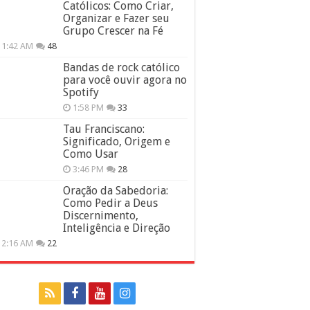
Católicos: Como Criar,
Organizar e Fazer seu
Grupo Crescer na Fé
11:42 AM
48
Bandas de rock católico
para você ouvir agora no
Spotify
1:58 PM
33
Tau Franciscano:
Significado, Origem e
Como Usar
3:46 PM
28
Oração da Sabedoria:
Como Pedir a Deus
Discernimento,
Inteligência e Direção
12:16 AM
22