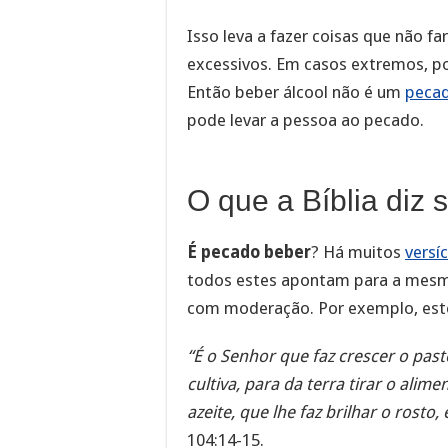
Isso leva a fazer coisas que não f
excessivos. Em casos extremos, po
Então beber álcool não é um
pecad
pode levar a pessoa ao pecado.
O que a Bíblia diz
É pecado beber
? Há muitos
versíc
todos estes apontam para a mesma
com moderação. Por exemplo, este
“É o Senhor que faz crescer o pas
cultiva, para da terra tirar o ali
azeite, que lhe faz brilhar o rosto,
104:14-15.