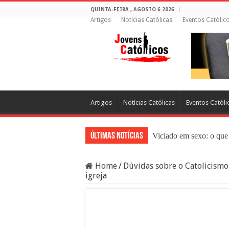
QUINTA-FEIRA , AGOSTO 6 2026
Artigos
Notícias Católicas
Eventos Católic
Artigos
Notícias Católicas
Eventos Católi
Últimas Notícias
Viciado em sexo: o que 
Sacramento da Reconci
Home
/
Dúvidas sobre o Catolicismo
Filme Sagrado Coração
igreja
Falsos Amigos: O Que a
8 Pessoas Que Você Nã