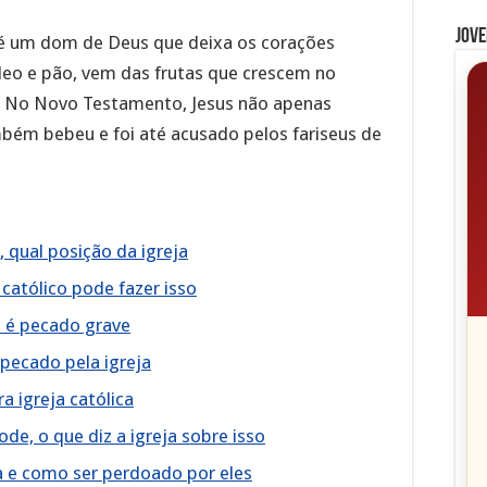
Jove
 é um dom de Deus que deixa os corações
leo e pão, vem das frutas que crescem no
. No Novo Testamento, Jesus não apenas
bém bebeu e foi até acusado pelos fariseus de
 qual posição da igreja
católico pode fazer isso
o é pecado grave
pecado pela igreja
 igreja católica
de, o que diz a igreja sobre isso
sta e como ser perdoado por eles