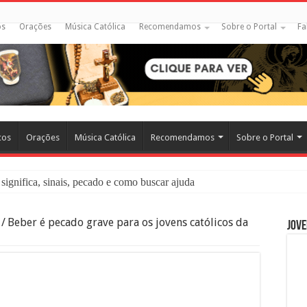
os
Orações
Música Católica
Recomendamos
Sobre o Portal
Fa
cos
Orações
Música Católica
Recomendamos
Sobre o Portal
significa, sinais, pecado e como buscar ajuda
liação: O Que É e Como Fazer uma Boa Confissão
/
Beber é pecado grave para os jovens católicos da
Jove
 – Seu Reino Não Terá Fim: O Documentário Que Vai Tocar os Católi
 Bíblia e a Igreja Católica Ensinam Sobre Eles?
o Deve Ajudar Segundo a Bíblia