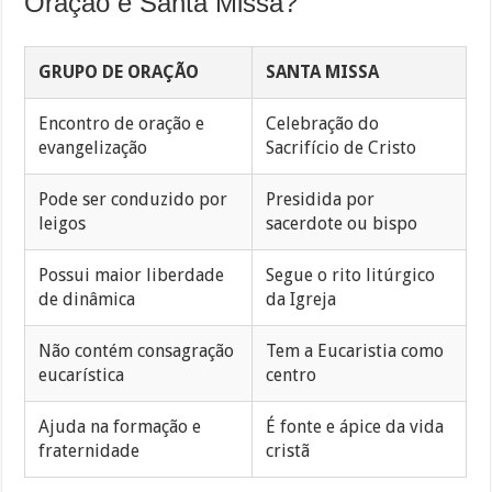
Oração e Santa Missa?
GRUPO DE ORAÇÃO
SANTA MISSA
Encontro de oração e
Celebração do
evangelização
Sacrifício de Cristo
Pode ser conduzido por
Presidida por
leigos
sacerdote ou bispo
Possui maior liberdade
Segue o rito litúrgico
de dinâmica
da Igreja
Não contém consagração
Tem a Eucaristia como
eucarística
centro
Ajuda na formação e
É fonte e ápice da vida
fraternidade
cristã