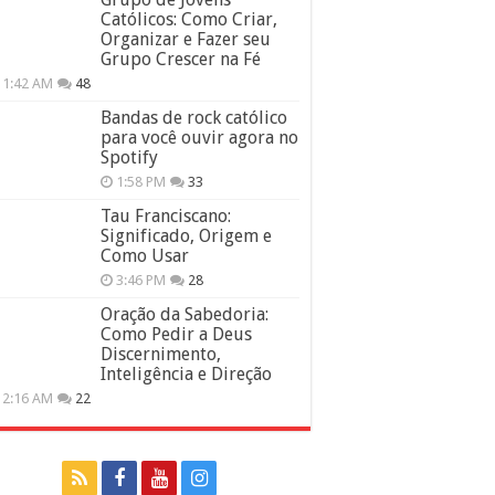
Católicos: Como Criar,
Organizar e Fazer seu
Grupo Crescer na Fé
11:42 AM
48
Bandas de rock católico
para você ouvir agora no
Spotify
1:58 PM
33
Tau Franciscano:
Significado, Origem e
Como Usar
3:46 PM
28
Oração da Sabedoria:
Como Pedir a Deus
Discernimento,
Inteligência e Direção
12:16 AM
22