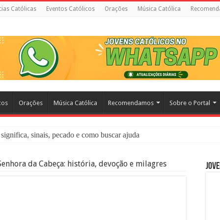
cias Católicas
Eventos Católicos
Orações
Música Católica
Recomend
cos
Orações
Música Católica
Recomendamos
Sobre o Portal
significa, sinais, pecado e como buscar ajuda
liação: O Que É e Como Fazer uma Boa Confissão
enhora da Cabeça: história, devoção e milagres
Jove
 – Seu Reino Não Terá Fim: O Documentário Que Vai Tocar os Católi
 Bíblia e a Igreja Católica Ensinam Sobre Eles?
o Deve Ajudar Segundo a Bíblia