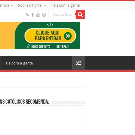
amos
Sobre o Portal
Fale com a gente
Fale com a gente
ns Católicos Recomenda:
cos no Cinema