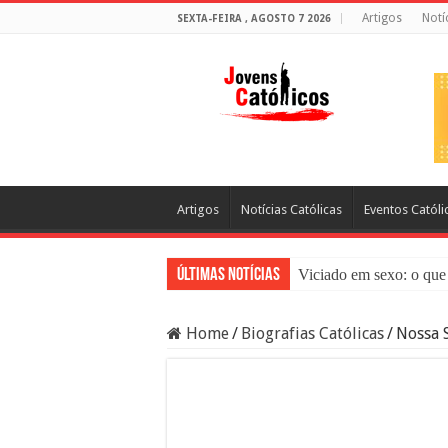
Artigos
Notí
SEXTA-FEIRA , AGOSTO 7 2026
Artigos
Notícias Católicas
Eventos Católi
Últimas Notícias
Viciado em sexo: o que 
Sacramento da Reconci
Home
/
Biografias Católicas
/
Nossa S
Filme Sagrado Coração
Falsos Amigos: O Que a
8 Pessoas Que Você Nã