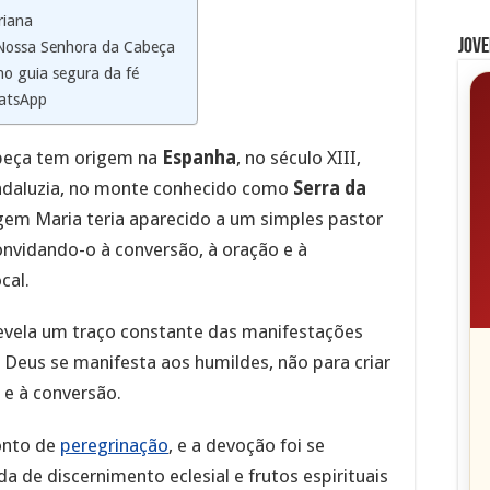
riana
Jove
 Nossa Senhora da Cabeça
o guia segura da fé
atsApp
beça tem origem na
Espanha
, no século XIII,
ndaluzia, no monte conhecido como
Serra da
rgem Maria teria aparecido a um simples pastor
onvidando-o à conversão, à oração e à
cal.
vela um traço constante das manifestações
 Deus se manifesta aos humildes, não para criar
 e à conversão.
onto de
peregrinação
, e a devoção foi se
de discernimento eclesial e frutos espirituais