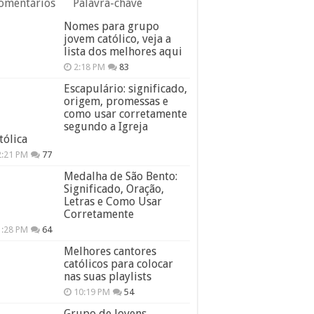
omentários
Palavra-chave
Nomes para grupo
jovem católico, veja a
lista dos melhores aqui
2:18 PM
83
Escapulário: significado,
origem, promessas e
como usar corretamente
segundo a Igreja
tólica
2:21 PM
77
Medalha de São Bento:
Significado, Oração,
Letras e Como Usar
Corretamente
1:28 PM
64
Melhores cantores
católicos para colocar
nas suas playlists
10:19 PM
54
Grupo de Jovens