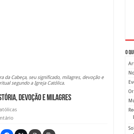
O qu
Ar
No
a da Cabeça, seu significado, milagres, devoção e
Ev
itual segundo a Igreja Católica.
Or
stória, devoção e milagres
Mú
atólicas
Re
ntário
So