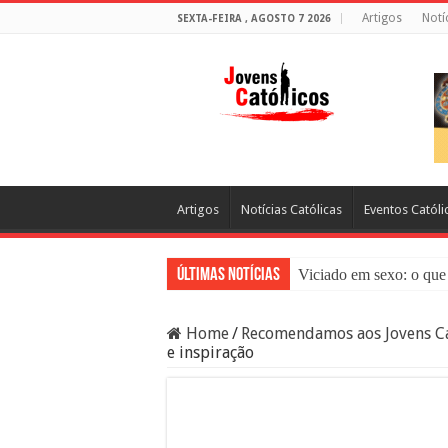
Artigos
Notí
SEXTA-FEIRA , AGOSTO 7 2026
Artigos
Notícias Católicas
Eventos Católi
Últimas Notícias
Viciado em sexo: o que 
Sacramento da Reconci
Home
/
Recomendamos aos Jovens Ca
Filme Sagrado Coração
e inspiração
Falsos Amigos: O Que a
8 Pessoas Que Você Nã