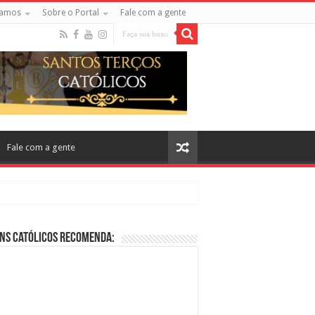
amos
Sobre o Portal
Fale com a gente
Fale com a gente
ns Católicos Recomenda:
cos no Cinema