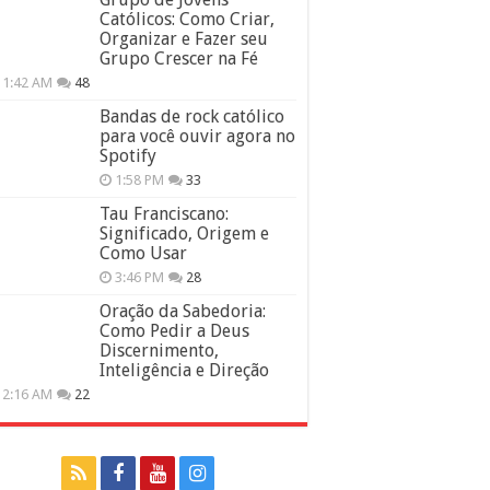
Católicos: Como Criar,
Organizar e Fazer seu
Grupo Crescer na Fé
11:42 AM
48
Bandas de rock católico
para você ouvir agora no
Spotify
1:58 PM
33
Tau Franciscano:
Significado, Origem e
Como Usar
3:46 PM
28
Oração da Sabedoria:
Como Pedir a Deus
Discernimento,
Inteligência e Direção
12:16 AM
22