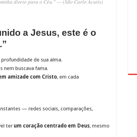
inha direto para o Céu.” — (São Carlo Acutis)
nido a Jesus, este é o
.”
a profundidade de sua alma.
os nem buscava fama.
em amizade com Cristo
, em cada
onstantes — redes sociais, comparações,
el ter
um coração centrado em Deus
, mesmo