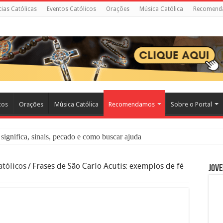
cias Católicas
Eventos Católicos
Orações
Música Católica
Recomend
cos
Orações
Música Católica
Recomendamos
Sobre o Portal
significa, sinais, pecado e como buscar ajuda
liação: O Que É e Como Fazer uma Boa Confissão
tólicos
/
Frases de São Carlo Acutis: exemplos de fé
Jove
 – Seu Reino Não Terá Fim: O Documentário Que Vai Tocar os Católi
 Bíblia e a Igreja Católica Ensinam Sobre Eles?
o Deve Ajudar Segundo a Bíblia