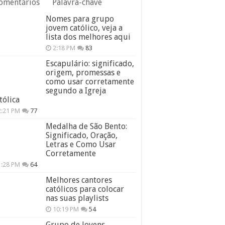
omentários
Palavra-chave
Nomes para grupo
jovem católico, veja a
lista dos melhores aqui
2:18 PM
83
Escapulário: significado,
origem, promessas e
como usar corretamente
segundo a Igreja
tólica
2:21 PM
77
Medalha de São Bento:
Significado, Oração,
Letras e Como Usar
Corretamente
1:28 PM
64
Melhores cantores
católicos para colocar
nas suas playlists
10:19 PM
54
Grupo de Jovens