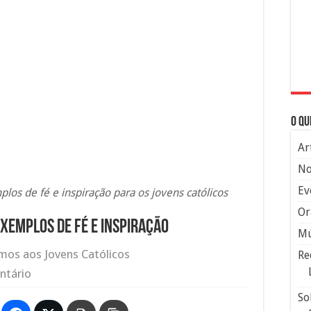
O qu
Ar
No
Ev
plos de fé e inspiração para os jovens católicos
Or
exemplos de fé e inspiração
Mú
os aos Jovens Católicos
Re
ntário
So