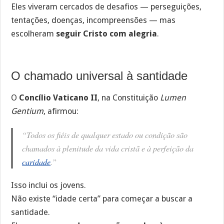
Eles viveram cercados de desafios — perseguições,
tentações, doenças, incompreensões — mas
escolheram
seguir Cristo com alegria
.
O chamado universal à santidade
O
Concílio Vaticano II
, na Constituição
Lumen
Gentium
, afirmou:
“Todos os fiéis de qualquer estado ou condição são
chamados à plenitude da vida cristã e à perfeição da
caridade
.”
Isso inclui os jovens.
Não existe “idade certa” para começar a buscar a
santidade.