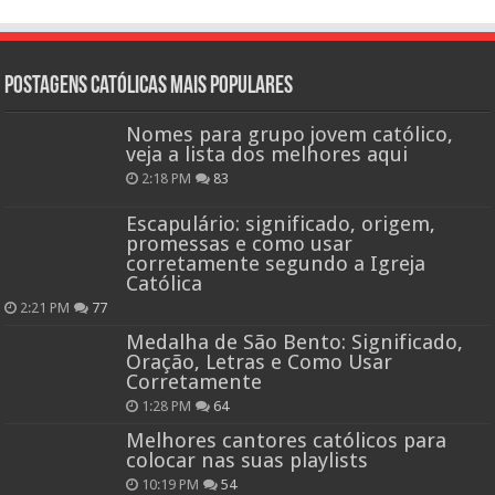
Postagens católicas mais Populares
Nomes para grupo jovem católico,
veja a lista dos melhores aqui
2:18 PM
83
Escapulário: significado, origem,
promessas e como usar
corretamente segundo a Igreja
Católica
2:21 PM
77
Medalha de São Bento: Significado,
Oração, Letras e Como Usar
Corretamente
1:28 PM
64
Melhores cantores católicos para
colocar nas suas playlists
10:19 PM
54