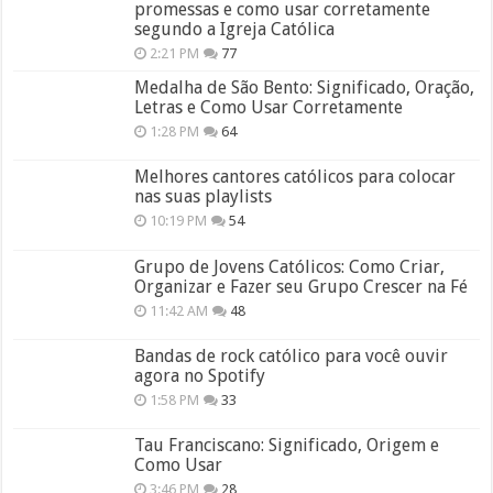
promessas e como usar corretamente
segundo a Igreja Católica
2:21 PM
77
Medalha de São Bento: Significado, Oração,
Letras e Como Usar Corretamente
1:28 PM
64
Melhores cantores católicos para colocar
nas suas playlists
10:19 PM
54
Grupo de Jovens Católicos: Como Criar,
Organizar e Fazer seu Grupo Crescer na Fé
11:42 AM
48
Bandas de rock católico para você ouvir
agora no Spotify
1:58 PM
33
Tau Franciscano: Significado, Origem e
Como Usar
3:46 PM
28