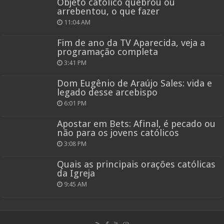
Objeto católico quebrou ou
arrebentou, o que fazer
11:04 AM
Fim de ano da TV Aparecida, veja a
programação completa
3:41 PM
Dom Eugênio de Araújo Sales: vida e
legado desse arcebispo
6:01 PM
Apostar em Bets: Afinal, é pecado ou
não para os jovens católicos
3:08 PM
Quais as principais orações católicas
da Igreja
9:45 AM