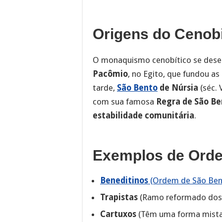
Origens do Cenob
O monaquismo cenobítico se desen
Pacômio
, no Egito, que fundou a
tarde,
São Bento
de Núrsia
(séc. 
com sua famosa
Regra de São Be
estabilidade comunitária
.
Exemplos de Orde
Beneditinos
(Ordem de São Ben
Trapistas
(Ramo reformado dos 
Cartuxos
(Têm uma forma mista