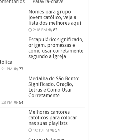
omentários
Palavra-chave
Nomes para grupo
jovem católico, veja a
lista dos melhores aqui
2:18 PM
83
Escapulário: significado,
origem, promessas e
como usar corretamente
segundo a Igreja
tólica
2:21 PM
77
Medalha de São Bento:
Significado, Oração,
Letras e Como Usar
Corretamente
1:28 PM
64
Melhores cantores
católicos para colocar
nas suas playlists
10:19 PM
54
Grupo de Jovens