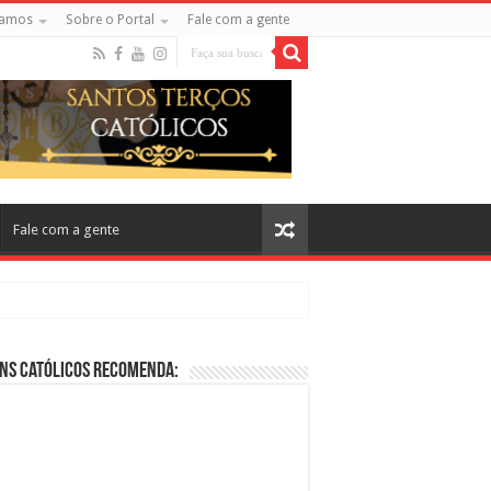
amos
Sobre o Portal
Fale com a gente
Fale com a gente
ns Católicos Recomenda:
cos no Cinema