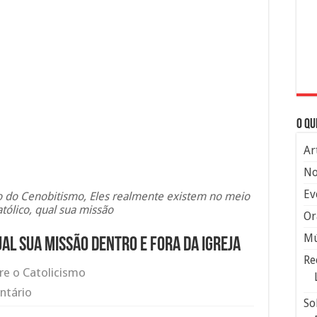
O qu
Ar
No
Ev
do do Cenobitismo, Eles realmente existem no meio
atólico, qual sua missão
Or
Mú
ual sua missão dentro e fora da igreja
Re
re o Catolicismo
ntário
So