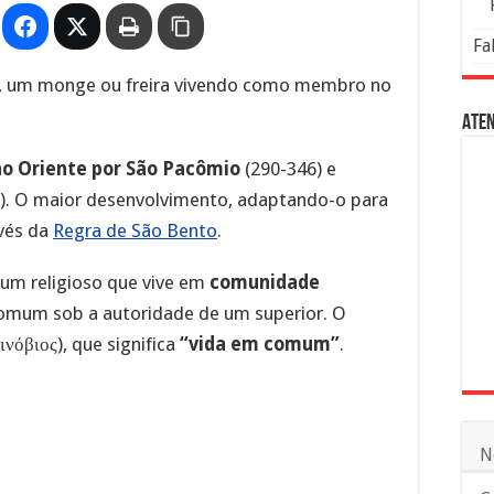
Fa
, um monge ou freira vivendo como membro no
Aten
 no Oriente por São Pacômio
(290-346) e
9). O maior desenvolvimento, adaptando-o para
avés da
Regra de São Bento
.
um religioso que vive em
comunidade
comum sob a autoridade de um superior. O
ινόβιος), que significa
“vida em comum”
.
N