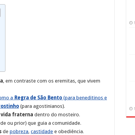
ca
, em contraste com os eremitas, que vivem
omo a
Regra de São Bento
(para beneditinos e
gostinho
(para agostinianos).
 vida fraterna
dentro do mosteiro.
e ou prior) que guia a comunidade.
s
de
pobreza
,
castidade
e obediência.