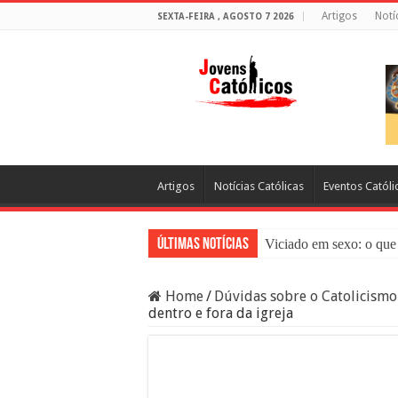
Artigos
Notí
SEXTA-FEIRA , AGOSTO 7 2026
Artigos
Notícias Católicas
Eventos Católi
Últimas Notícias
Viciado em sexo: o que 
Sacramento da Reconci
Home
/
Dúvidas sobre o Catolicismo
Filme Sagrado Coração
dentro e fora da igreja
Falsos Amigos: O Que a
8 Pessoas Que Você Nã