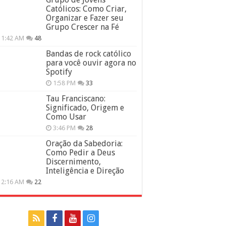
Católicos: Como Criar,
Organizar e Fazer seu
Grupo Crescer na Fé
11:42 AM
48
Bandas de rock católico
para você ouvir agora no
Spotify
1:58 PM
33
Tau Franciscano:
Significado, Origem e
Como Usar
3:46 PM
28
Oração da Sabedoria:
Como Pedir a Deus
Discernimento,
Inteligência e Direção
12:16 AM
22