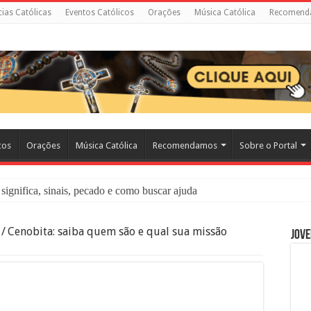
cias Católicas
Eventos Católicos
Orações
Música Católica
Recomend
cos
Orações
Música Católica
Recomendamos
Sobre o Portal
significa, sinais, pecado e como buscar ajuda
liação: O Que É e Como Fazer uma Boa Confissão
/
Cenobita: saiba quem são e qual sua missão
Jove
 – Seu Reino Não Terá Fim: O Documentário Que Vai Tocar os Católi
 Bíblia e a Igreja Católica Ensinam Sobre Eles?
o Deve Ajudar Segundo a Bíblia