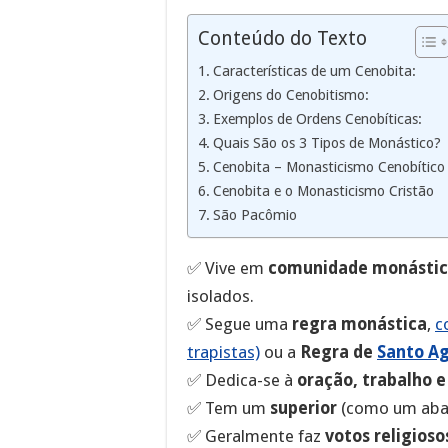
Conteúdo do Texto
Características de um Cenobita:
Origens do Cenobitismo:
Exemplos de Ordens Cenobíticas:
Quais São os 3 Tipos de Monástico?
Cenobita – Monasticismo Cenobítico
Cenobita e o Monasticismo Cristão
São Pacômio
✅ Vive em
comunidade monásti
isolados.
✅ Segue uma
regra monástica
,
c
trapistas)
ou a
Regra de
Santo A
✅ Dedica-se à
oração, trabalho e
✅ Tem um
superior
(como um abad
✅ Geralmente faz
votos religioso