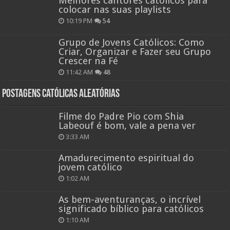
Melhores cantores católicos para
colocar nas suas playlists
10:19 PM
54
Grupo de Jovens Católicos: Como
Criar, Organizar e Fazer seu Grupo
Crescer na Fé
11:42 AM
48
Postagens católicas aleatórias
Filme do Padre Pio com Shia
Labeouf é bom, vale a pena ver
3:33 AM
Amadurecimento espiritual do
jovem católico
1:02 AM
As bem-aventuranças, o incrível
significado bíblico para católicos
1:10 AM