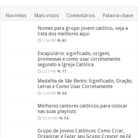
Novinhos
Mais vistos
Comentários
Palavra-chave
Nomes para grupo jovem católico, veja a
lista dos melhores aqui
2:18 PM
83
Escapulário: significado, origem,
promessas e como usar corretamente
segundo a Igreja Católica
2:21 PM
77
Medalha de São Bento: Significado, Oração,
Letras e Como Usar Corretamente
1:28 PM
64
Melhores cantores católicos para colocar
nas suas playlists
10:19 PM
54
Grupo de Jovens Católicos: Como Criar,
Organizar e Fazer seu Grupo Crescer na Fé