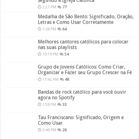
segundo a Igreja Católica
2:21 PM
77
Medalha de São Bento: Significado, Oração,
Letras e Como Usar Corretamente
1:28 PM
64
Melhores cantores católicos para colocar
nas suas playlists
10:19 PM
54
Grupo de Jovens Católicos: Como Criar,
Organizar e Fazer seu Grupo Crescer na Fé
11:42 AM
48
Bandas de rock católico para você ouvir
agora no Spotify
1:58 PM
33
Tau Franciscano: Significado, Origem e
Como Usar
3:46 PM
28