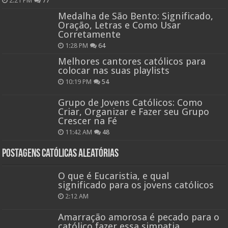
2:21 PM
77
Medalha de São Bento: Significado,
Oração, Letras e Como Usar
Corretamente
1:28 PM
64
Melhores cantores católicos para
colocar nas suas playlists
10:19 PM
54
Grupo de Jovens Católicos: Como
Criar, Organizar e Fazer seu Grupo
Crescer na Fé
11:42 AM
48
Postagens católicas aleatórias
O que é Eucaristia, e qual
significado para os jovens católicos
2:12 AM
Amarração amorosa é pecado para o
católico fazer essa simpatia