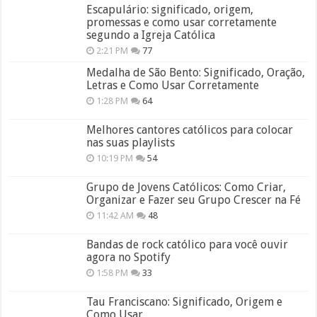
Escapulário: significado, origem,
promessas e como usar corretamente
segundo a Igreja Católica
2:21 PM
77
Medalha de São Bento: Significado, Oração,
Letras e Como Usar Corretamente
1:28 PM
64
Melhores cantores católicos para colocar
nas suas playlists
10:19 PM
54
Grupo de Jovens Católicos: Como Criar,
Organizar e Fazer seu Grupo Crescer na Fé
11:42 AM
48
Bandas de rock católico para você ouvir
agora no Spotify
1:58 PM
33
Tau Franciscano: Significado, Origem e
Como Usar