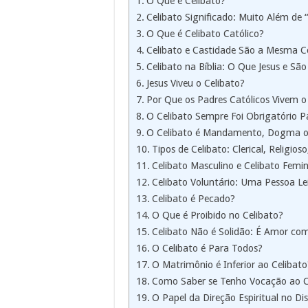
O Que é Celibato?
Celibato Significado: Muito Além de
O Que é Celibato Católico?
Celibato e Castidade São a Mesma C
Celibato na Bíblia: O Que Jesus e Sã
Jesus Viveu o Celibato?
Por Que os Padres Católicos Vivem o
O Celibato Sempre Foi Obrigatório P
O Celibato é Mandamento, Dogma ou
Tipos de Celibato: Clerical, Religio
Celibato Masculino e Celibato Femi
Celibato Voluntário: Uma Pessoa Le
Celibato é Pecado?
O Que é Proibido no Celibato?
Celibato Não é Solidão: É Amor com
O Celibato é Para Todos?
O Matrimônio é Inferior ao Celibato
Como Saber se Tenho Vocação ao C
O Papel da Direção Espiritual no Di