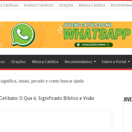
as Católicas
Eventos Católicos
Orações
Música Católica
Recomenda
cos
Orações
Música Católica
Recomendamos
Sobre o Portal
significa, sinais, pecado e como buscar ajuda
liação: O Que É e Como Fazer uma Boa Confissão
Celibato: O Que é, Significado Bíblico e Visão
Jove
 – Seu Reino Não Terá Fim: O Documentário Que Vai Tocar os Católi
 Bíblia e a Igreja Católica Ensinam Sobre Eles?
o Deve Ajudar Segundo a Bíblia