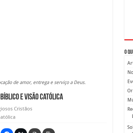
O qu
Ar
No
Ev
ocação de amor, entrega e serviço a Deus.
Or
 Bíblico e Visão Católica
Mú
giosos Cristãos
Re
atólica
So