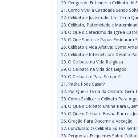
Perigos de Entender o Celibato de 
Como Viver a Castidade Sendo Solte
Celibato e Juventude: Um Tema Que
Celibato, Paternidade e Maternidade
O Que o Catecismo da Igreja Catól
O Que Santos e Papas Ensinaram So
Celibato e Vida Afetiva: Como Ama
Celibato e Internet: Um Desafio Pa
O Celibato na Vida Religiosa
O Celibato na Vida dos Leigos
O Celibato é Para Sempre?
Padre Pode Casar?
Por Que o Tema do Celibato Gera 
Como Explicar o Celibato Para Alg
O Que o Celibato Ensina Para Quem
O Que o Celibato Ensina Para os Jo
Oração Para Discernir a Vocação
Conclusão: O Celibato Só Faz Sen
Perguntas Frequentes Sobre Celiba