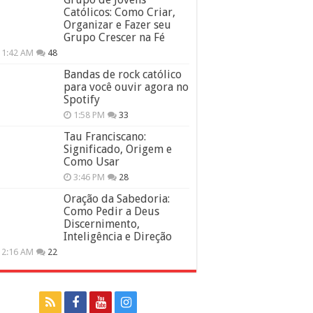
Católicos: Como Criar,
Organizar e Fazer seu
Grupo Crescer na Fé
11:42 AM
48
Bandas de rock católico
para você ouvir agora no
Spotify
1:58 PM
33
Tau Franciscano:
Significado, Origem e
Como Usar
3:46 PM
28
Oração da Sabedoria:
Como Pedir a Deus
Discernimento,
Inteligência e Direção
12:16 AM
22