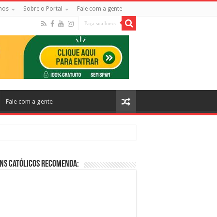
mos
Sobre o Portal
Fale com a gente
Fale com a gente
ns Católicos Recomenda:
cos no Cinema