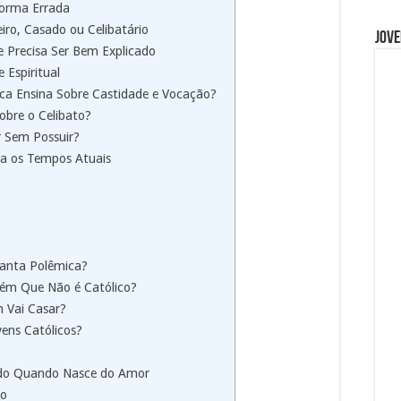
Forma Errada
iro, Casado ou Celibatário
Jove
 Precisa Ser Bem Explicado
 Espiritual
ica Ensina Sobre Castidade e Vocação?
bre o Celibato?
r Sem Possuir?
ra os Tempos Atuais
Tanta Polêmica?
uém Que Não é Católico?
 Vai Casar?
vens Católicos?
tido Quando Nasce do Amor
to