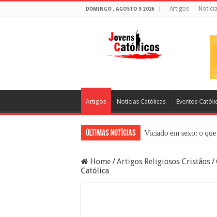
Artigos
Notíci
DOMINGO , AGOSTO 9 2026
Artigos
Notícias Católicas
Eventos Católi
Últimas Notícias
Viciado em sexo: o que 
Sacramento da Reconci
Home
/
Artigos Religiosos Cristãos
/
Filme Sagrado Coração
Católica
Falsos Amigos: O Que a
8 Pessoas Que Você Nã