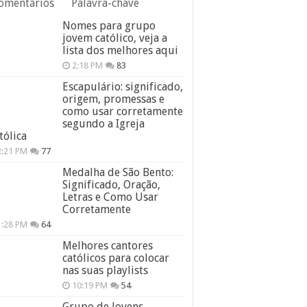
omentários
Palavra-chave
Nomes para grupo
jovem católico, veja a
lista dos melhores aqui
2:18 PM
83
Escapulário: significado,
origem, promessas e
como usar corretamente
segundo a Igreja
tólica
2:21 PM
77
Medalha de São Bento:
Significado, Oração,
Letras e Como Usar
Corretamente
1:28 PM
64
Melhores cantores
católicos para colocar
nas suas playlists
10:19 PM
54
Grupo de Jovens