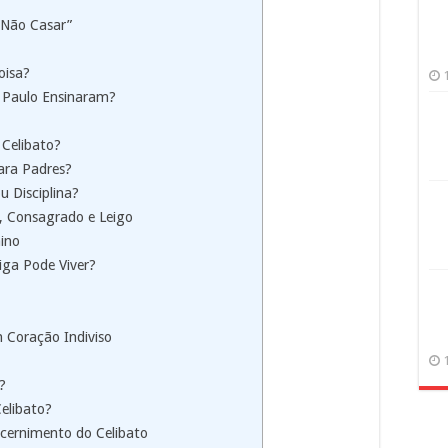
 “Não Casar”
oisa?
o Paulo Ensinaram?
 Celibato?
ara Padres?
 Disciplina?
so, Consagrado e Leigo
nino
iga Pode Viver?
 Coração Indiviso
?
elibato?
scernimento do Celibato