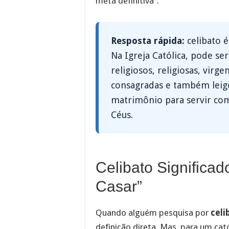
meta definitiva”.
Resposta rápida:
celibato é
Na Igreja Católica, pode se
religiosos, religiosas, virg
consagradas e também leig
matrimônio para servir com
Céus.
Celibato Significa
Casar”
Quando alguém pesquisa por
celi
definição direta. Mas, para um cató